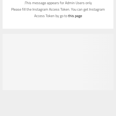
This message appears for Admin Users only:
Please fill the Instagram Access Token. You can get Instagram
Access Token by go to
this page
يستخدم هذا الموقع ملفات تعريف الارتباط لتحسين تجربتك. سنفترض أنك
موافق على هذا، ولكن يمكنك إلغاء الاشتراك إذا كنت ترغب في ذلك.
موافق
قراءة المزيد