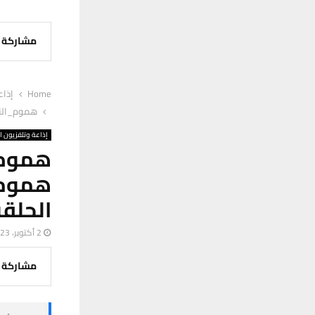
مشاركة
Home
إذاع
هموم_النا
إذاعة وتلفزيون ا
هموم_
هموم
الحلقة
2 أكتوبر، 2023
مشاركة