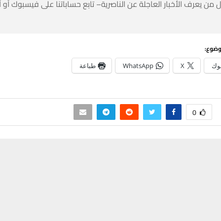
 من يعرف الأخبار العاجلة عن الناصرية– تابع حساباتنا على فيسبوك أو
وضوع:
وك
X
WhatsApp
طباعة
0
حسين تجربتك. سنفترض أنك موافق على هذا، ولكن يمكنك إلغاء الاشتراك إذا كنت
 لقاء الزوراء والرفاع
قائممقام الناصرية منير 
د الآسيوي
عام 2023 تت
شوارع صوب