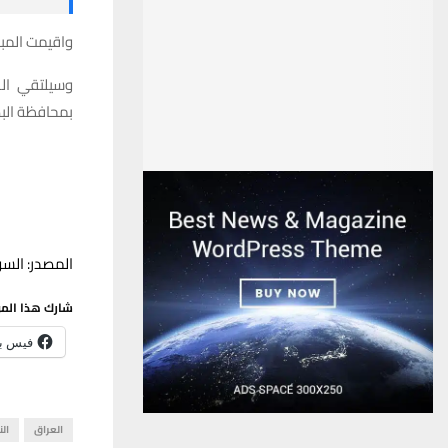
واقيمت المبا
بمحافظة الب
المصدر: السو
شارك هذا الم
فيس ب
العراق
الن