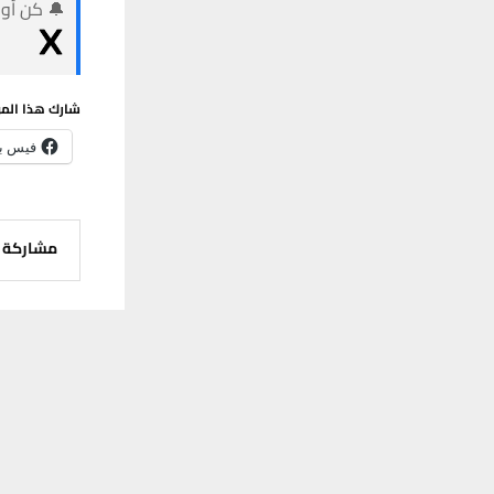
🔔 كن أول
شارك هذا الم
فيس ب
مشاركة
يستخدم هذا الموقع ملفات تعريف الارتباط لت
PREVIOUS POST
التعادل يحسم
بكأس الاتحا