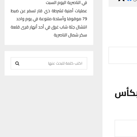
في الناصرية اليوم السبت
عمليات أمنية لشرطة ذي قار تسفر عن ضبط
79 موقوفا وأسلحة متنوعة في يوم واحد
انتشال جثة شاب غرق في أحد أنهار قرى قلعة
سكر شمال الناصرية
S
e
S
a
r
E
بكأس
c
h
A
f
R
o
r
C
:
H