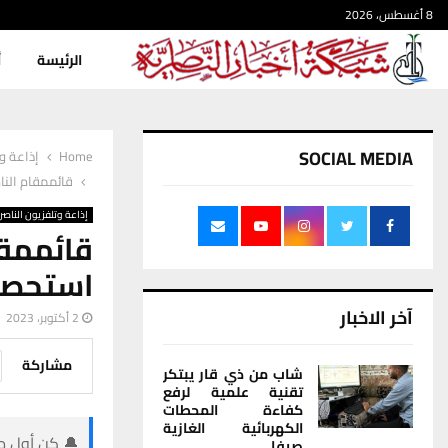
8 أغسطس، 2026
الرئيسة
أ
SOCIAL MEDIA
Home
إذاعة وت
قائممقام النا
إذاعة وتلفزيون الناصر
قائممق
استحصلت
آخر الاخبار
2 أكتوبر، 2023
مشاركة
شاب من ذي قار يبتكر
تقنية علمية لرفع
كفاءة المحطات
الكهربائية الغازية
🔔 كن أول من
صيفا