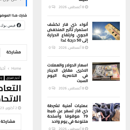
8 أغسطس، 2026
0
شارك هذا الموضو
أنواء ذي قار تكشف
فيس بوك
استمرار تأثير المنخفض
الجوي وارتفاع الحرارة
إلى 50 درجة غدا
8 أغسطس، 2026
0
مشاركة
اسعار الدولار والعملات
Home
أخبا
الاخرى مقابل الدينار
في الناصرية اليوم
أخبار العراق
إذ
السبت
التعا
8 أغسطس، 2026
0
الاتحا
عمليات أمنية لشرطة
2 أكتوبر، 2023
ذي قار تسفر عن ضبط
79 موقوفا وأسلحة
متنوعة في يوم واحد
مشاركة
8 أغسطس، 2026
0