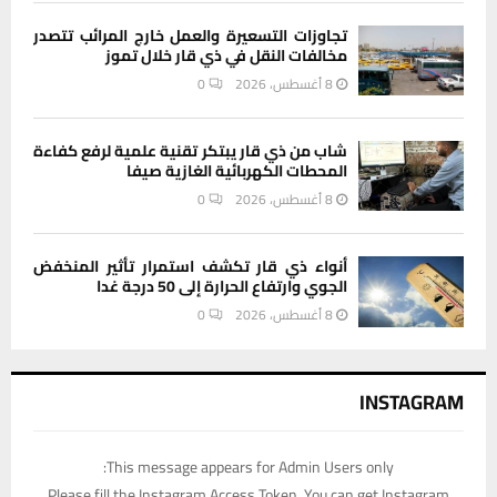
تجاوزات التسعيرة والعمل خارج المرائب تتصدر
مخالفات النقل في ذي قار خلال تموز
8 أغسطس، 2026
0
شاب من ذي قار يبتكر تقنية علمية لرفع كفاءة
المحطات الكهربائية الغازية صيفا
8 أغسطس، 2026
0
أنواء ذي قار تكشف استمرار تأثير المنخفض
الجوي وارتفاع الحرارة إلى 50 درجة غدا
8 أغسطس، 2026
0
INSTAGRAM
This message appears for Admin Users only:
Please fill the Instagram Access Token. You can get Instagram