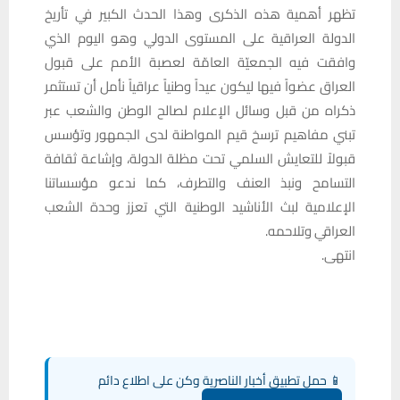
تظهر أهمية هذه الذكرى وهذا الحدث الكبير في تأريخ
الدولة العراقية على المستوى الدولي وهو اليوم الذي
وافقت فيه الجمعيّة العامّة لعصبة الأمم على قبول
العراق عضواً فيها ليكون عيداً وطنياً عراقياً نأمل أن تستثمر
ذكراه من قبل وسائل الإعلام لصالح الوطن والشعب عبر
تبني مفاهيم ترسخ قيم المواطنة لدى الجمهور وتؤسس
قبولاً للتعايش السلمي تحت مظلة الدولة، وإشاعة ثقافة
التسامح ونبذ العنف والتطرف، كما ندعو مؤسساتنا
الإعلامية لبث الأناشيد الوطنية التي تعزز وحدة الشعب
العراقي وتلاحمه.
انتهى.
📱 حمل تطبيق أخبار الناصرية وكن على اطلاع دائم