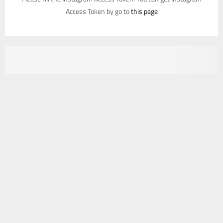
Access Token by go to
this page
يستخدم هذا الموقع ملفات تعريف الارتباط لتحسين تجربتك. سنفترض أنك
موافق على هذا، ولكن يمكنك إلغاء الاشتراك إذا كنت ترغب في ذلك.
موافق
قراءة المزيد