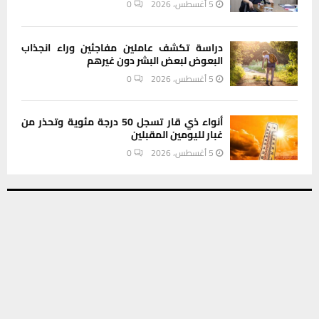
5 أغسطس، 2026
0
دراسة تكشف عاملين مفاجئين وراء انجذاب
البعوض لبعض البشر دون غيرهم
5 أغسطس، 2026
0
أنواء ذي قار تسجل 50 درجة مئوية وتحذر من
غبار لليومين المقبلين
5 أغسطس، 2026
0
يستخدم هذا الموقع ملفات تعريف الارتباط لتحسين تجربتك. سنفترض أنك
INSTAGRAM
موافق على هذا، ولكن يمكنك إلغاء الاشتراك إذا كنت ترغب في ذلك.
موافق
قراءة المزيد
This message appears for Admin Users only:
Please fill the Instagram Access Token. You can get Instagram
Access Token by go to
this page