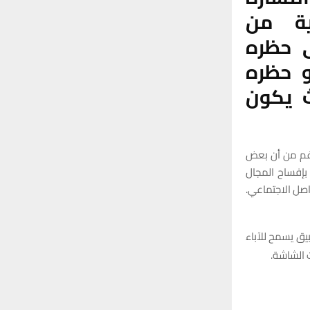
:
ية من
H
ى حظره
و حظره
ث يكون
لرغم من أن بعض
بإفساح المجال
اصل الاجتماعي.
يق يسمح للآباء
 الشاشة.