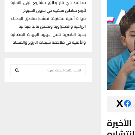
محافظ ذي قار يطلق مشاريع البنى التحتية
لأربع مناطق سكنية في سوق الشيوخ
قوات أمنية مشتركة تمشط مناطق البطحاء
الزراعية والصحراوية وتحقق نتائج ميدانية
بلدية الناصرية تثمن جهود الجهات القضائية
والأمنية في ملاحقة شبكات التزوير والفساد
S
e
S
a
r
E
c

h
A
f
R
استطاع تطبيق تيك 
o
r
اكتساح 
C