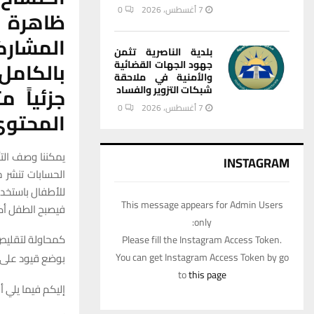
7 أغسطس، 2026
0
ظاهرة 
المشارك
بلدية الناصرية تثمن
بالكامل
جهود الجهات القضائية
والأمنية في ملاحقة
جزئياً 
شبكات التزوير والفساد
7 أغسطس، 2026
0
المحتوى
يمكننا وصف التأ
INSTAGRAM
الحسابات تنشر 
للأطفال باستخدا
This message appears for Admin Users
فيصبح الطفل أكث
only:
كمحاولة لتقليص ا
Please fill the Instagram Access Token.
You can get Instagram Access Token by go
بوضع قيود على ع
to
this page
إليكم فيما يلي أ