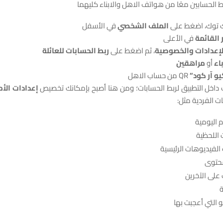
 ربط الحسابين معًا من هواتف الاهل والابناء كليهما
الملف الشخصي
في الأسفل
ر القائمة
في الأعلى
لإعدادات والخصوصية
، ثم اضغط على
ربط الحسابات للعائلة
باء
أو
مراهقين
يو آر كود”
QR من حساب الاهل
إعدادات الأم
جات الفردية مثل:
 اليومية
 اللحظية
لفيديوهات الرئيسية
محتوى
 على الآخرين
ة
 التي أعجبت بها