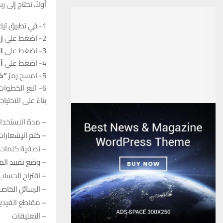
أولاً، نحتاج إلى
1- في تطبيق تيك توك، اضغط على
2- اضغط على
ز
3- اضغط على
ا
4- اضغط على
آ
5- امسح رمز
“ك
6- اتبع الخطوات داخل التطبيق لربط الحسابات؛ ومن هنا أصبح بإمكانك تخصيص
بناءً على الاحتيا
– مدة الاستخدام
– كتم الإشعارات
– تصفية كلمات ا
– وضع تقييد ال
– اقتراح الحساب
– الرسائل الخاص
– مقاطع الفيديو
– التعليقات