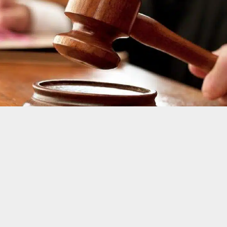
حسين تجربتك. سنفترض أنك موافق على هذا، ولكن يمكنك إلغاء الاشتراك إذا كنت
 من يعرف الأخبار العاجلة عن الناصرية– تابع حساباتنا على فيسبوك أو
ر تصدر حكم الاعدام بحق قاتل استاذ جامعي في الناصرية