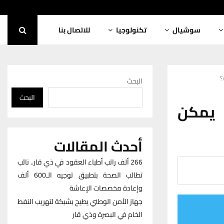
سوشيال
تكنولوجيا
للاتصال بنا
؟
البحث
البحث
 يمكن
أحدث المقالات
266 ألف راتب أطباء العقود في ذي قار.. نائب
تطالب الصحة بتطبيق توجيه الـ600 ألف
وإعادة مخصصات الإعاشة
جهاز الأمن الوطني يطيح بشبكة لتهريب النفط
الخام في البصرة وذي قار