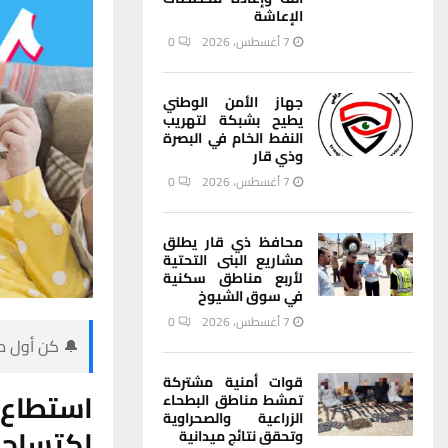
الإعاشة
7 أغسطس، 2026
0
جهاز الأمن الوطني
يطيح بشبكة لتهريب
النفط الخام في البصرة
وذي قار
7 أغسطس، 2026
0
محافظ ذي قار يطلق
مشاريع البنى التحتية
لأربع مناطق سكنية
في سوق الشيوخ
7 أغسطس، 2026
0
🔔 كن أول من
قوات أمنية مشتركة
تمشط مناطق البطحاء
الزراعية والصحراوية
اكتساح ا
وتحقق نتائج ميدانية