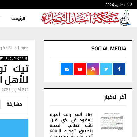
8 أغسطس، 2026
الرئيسة
أ
SOCIAL MEDIA
Home
إذاعة وت
إذاعة وتلفزيون الناصر
تيك تو
للأهل ا
2 أكتوبر، 2023
آخر الاخبار
مشاركة
266 ألف راتب أطباء
العقود في ذي قار..
نائب تطالب الصحة
بتطبيق توجيه الـ600
ألف وإعادة مخصصات