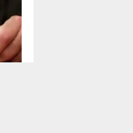
يستخدم هذا الموقع ملفات تعريف الارتباط لت
🔔 كن أول
جنايات ذي قا