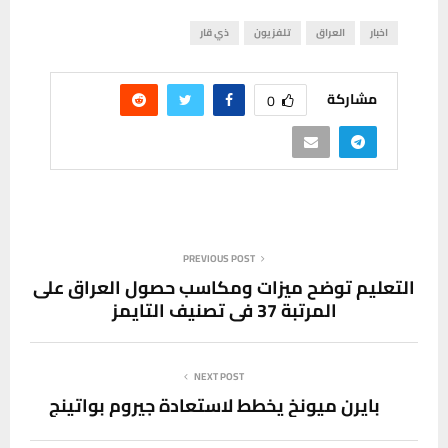
اخبار
العراق
تلفزيون
ذي قار
مشاركة
0
PREVIOUS POST
التعليم توضح ميزات ومكاسب حصول العراق على
المرتبة 37 في تصنيف التايمز
NEXT POST
بايرن ميونخ يخطط لاستعادة جيروم بواتينج