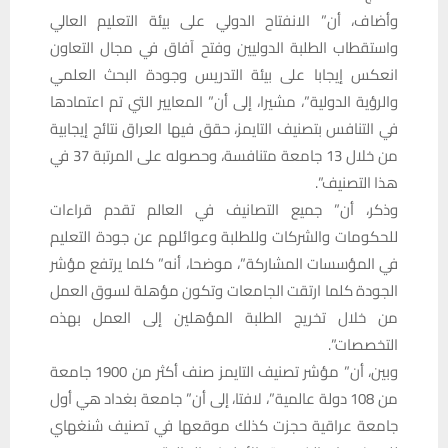
وأضاف، أن” الانفتاح الدولي على بيئة التعليم العالي
واستقطاب الطلبة الدوليين وفتح آفاق في مجال التعاون
انعكس إيجابا على بيئة التدريس وجودة البحث العلمي
والرؤية الدولية”، مشيرا، إلى أن” المعايير التي تم اعتمادها
في التنافس بتصنيف التايمز، حقق فيها العراق نتائج إيجابية
من خلال 13 جامعة متنافسة، وحصوله على المرتبة 37 في
هذا التصنيف”.
وذكر، أن” جميع التصانيف في العالم تقدم قراءات
للحكومات والشركات وللطلبة وعوائلهم عن جودة التعليم
في المؤسسات المشاركة”، موضحا، أنه” كلما يرتفع مؤشر
الجودة كلما ارتقت الجامعات وتكون مؤهلة لسوق العمل
من خلال تخريج الطلبة المؤهلين إلى العمل بهذه
التخصصات”.
وبين، أن” مؤشر تصنيف التايمز صنف أكثر من 1900 جامعة
من 108 دولة عالمية”، لافتا، إلى أن” جامعة بغداد هي أول
جامعة عراقية حجزت كذلك موقعها في تصنيف شنغهاي