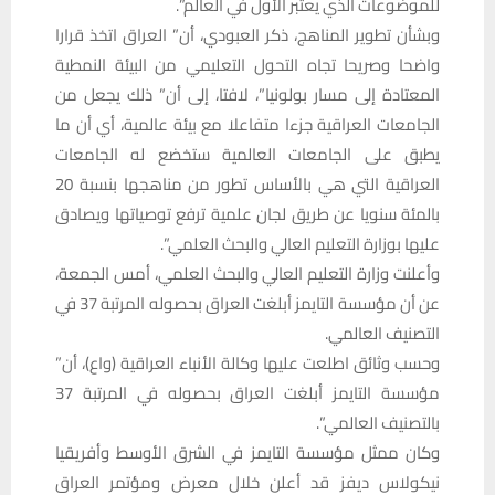
للموضوعات الذي يعتبر الأول في العالم”.
وبشأن تطوير المناهج، ذكر العبودي، أن” العراق اتخذ قرارا
واضحا وصريحا تجاه التحول التعليمي من البيئة النمطية
المعتادة إلى مسار بولونيا”، لافتا، إلى أن” ذلك يجعل من
الجامعات العراقية جزءا متفاعلا مع بيئة عالمية، أي أن ما
يطبق على الجامعات العالمية ستخضع له الجامعات
العراقية التي هي بالأساس تطور من مناهجها بنسبة 20
بالمئة سنويا عن طريق لجان علمية ترفع توصياتها ويصادق
عليها بوزارة التعليم العالي والبحث العلمي”.
وأعلنت وزارة التعليم العالي والبحث العلمي، أمس الجمعة،
عن أن مؤسسة التايمز أبلغت العراق بحصوله المرتبة 37 في
التصنيف العالمي.
وحسب وثائق اطلعت عليها وكالة الأنباء العراقية (واع)، أن”
مؤسسة التايمز أبلغت العراق بحصوله في المرتبة 37
بالتصنيف العالمي”.
وكان ممثل مؤسسة التايمز في الشرق الأوسط وأفريقيا
نيكولاس ديفز قد أعلن خلال معرض ومؤتمر العراق