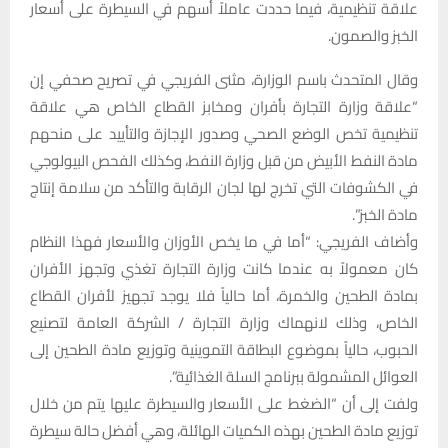
علاقة تنظيمية، فيما حددت عاملاً أسهم في السيطرة على أسعار
الخبز والصمون.
وقال المتحدث باسم الوزارة، مثنى الفريجي في تصريح صحفي إن
“علاقة وزارة التجارة بأفران ومخابز القطاع الخاص هي علاقة
تنظيمية تخص الوضع الصحي وصدور الإجازة والتأييد على منحهم
مادة النفط الأبيض من قبل وزارة النفط، وكذلك الفحص البيولوجي
في الكشوفات التي تخرج لها لجان الرقابة والتأكد من سلامة إنتاج
مادة الخبز”.
وأضاف الفريجي: “أما في ما يخص الأوزان والأسعار فهذا النظام
كان معمولاً به عندما كانت وزارة التجارة تغذي وتجهز الأفران
بمادة الطحين والخمرة، أما حالياً فلا يوجد تجهيز لأفران القطاع
الخاص، وذلك لانهماك وزارة التجارة / الشركة العامة لتصنيع
الحبوب، حالياً بموضوع البطاقة التموينية وتوزيع مادة الطحين إلى
العوائل المشمولة ببرنامج السلة الغذائية”.
ولفت إلى أن “الضغط على الأسعار والسيطرة عليها يتم من خلال
توزيع مادة الطحين بهذه الكميات الهائلة، وهي أفضل حالة سيطرة