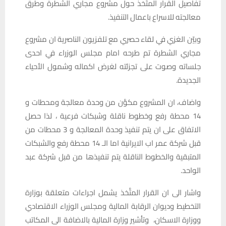
تفاصيل القرار المتَّخذ حول مشروع مجاري الشطرة وطرق
معالجته للاسراع باعمال التنفيذ.
وبيّن الغزي في لقاء حصري مع تلفزيون الناصرية ان مشروع
مجاري الشطرة تم طرحه امام مجلس الوزراء في احدى
جلساته وصوت على تجزئته لغرض اكماله وشمول الأحياء
الجديدة.
واضاف، ان المشروع مكوَّن من وحدة معالجة ومحطات و
14 محطة رفع وخطوط ناقلة وشبكات فرعية ، لذا حصل
الاتفاق على ان يتم تنفيذ وحدة المعالجة و 3 محطات من
قبل شركة عمر اب الايرانية اما الـ 14 محطة رفع والشبكات
المتبقية والخطوط الناقلة يتم تنفيذها من قبل شركة عبد
الواحد.
واشار الى ان القرار المتَّخذ يشمل اجراءات متعلقة بوزارة
التخطيط وديوان الرقابة المالية ومجلس الوزراء الاقتصادي
ووزارة الاسكان، وتأشير وزارة المالية بالاضافة الى المكاتب