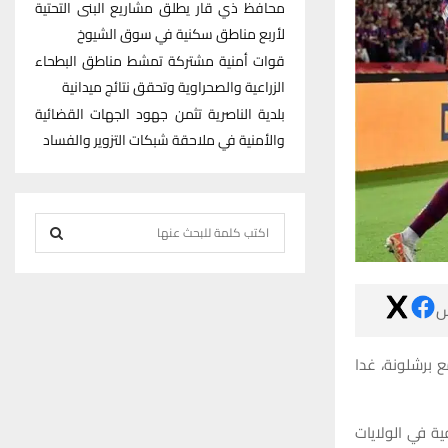
محافظ ذي قار يطلق مشاريع البنى التحتية
لأربع مناطق سكنية في سوق الشيوخ
قوات أمنية مشتركة تمشط مناطق البطحاء
الزراعية والصحراوية وتحقق نتائج ميدانية
بلدية الناصرية تثمن جهود الجهات القضائية
والأمنية في ملاحقة شبكات التزوير والفساد
S
e
S
a
r

E
c
h
A
وبحسب صحيفة “موندو ديبورتيفو” ا
f
R
o
r
وأكدت الصحيفة 
C