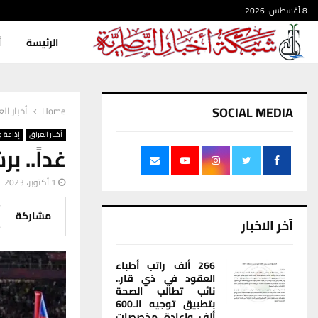
8 أغسطس، 2026
الرئيسة
أ
SOCIAL MEDIA
Home
أخبار ال
أخبار العراق
إذاعة و
غداً.. ب
1 أكتوبر، 2023
مشاركة
آخر الاخبار
266 ألف راتب أطباء
العقود في ذي قار..
نائب تطالب الصحة
بتطبيق توجيه الـ600
ألف وإعادة مخصصات