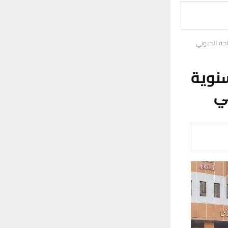
احة الحبوبي
نوية
ي