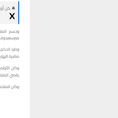
🔔 كن أول
وحسم المنت
ميرسعيدوف (24) وأليشر أوديلوف (44)، قبل أن يقلص محمد مران الفارق للأخضر في 
وطرد الحكم ا
صافرة النهاي
وكان الأولم
يقصي المنتخب الهندي (2
وكان المنتخب 