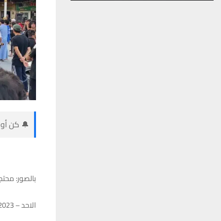
🔔 كن أول
بالصور: محتج
الاحد – 01/10/2023 – 17:51