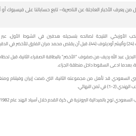
 من يعرف الأخبار العاجلة عن الناصرية– تابع حساباتنا على فيسبوك أو
خب الأوزبكي النتيجة لصالحه بتسجيله هدفين في الشوط الأول، عبر 
الدقيقة 65.
لبديل عبد الله رديف من صفوف “الأخضر” بالبطاقة الصفراء الثانية، قبل لحظ
ة، بعدما ادعى السقوط داخل منطقة الجزاء.
بي السعودي قد تأهل من مجموعته الثانية، التي ضمت إيران وفيتنام ومنغول
-1) في ثمن النهائي.
السعودي توج بالميدالية البرونزية في كرة القدم خلال آسياد الهند عام 1982.