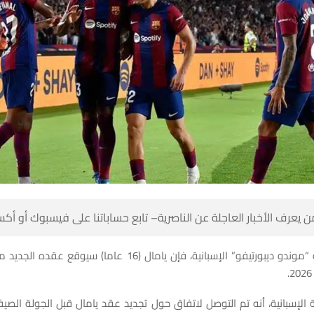
 كن أول من يعرف الأخبار العاجلة عن الناصرية– تابع حساباتنا على ف
لإسبانية، فإن يامال (16 عاما) سيوقع عقده الجديد مع برشلونة، غدا
الإسبانية، أنه تم التوصل لاتفاق حول تجديد عقد يامال قبل الجولة الصي