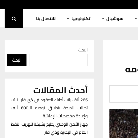
سوشيال
تكنولوجيا
للاتصال بنا
البحث
البحث
ومه
أحدث المقالات
266 ألف راتب أطباء العقود في ذي قار.. نائب
تطالب الصحة بتطبيق توجيه الـ600 ألف
وإعادة مخصصات الإعاشة
جهاز الأمن الوطني يطيح بشبكة لتهريب النفط
الخام في البصرة وذي قار