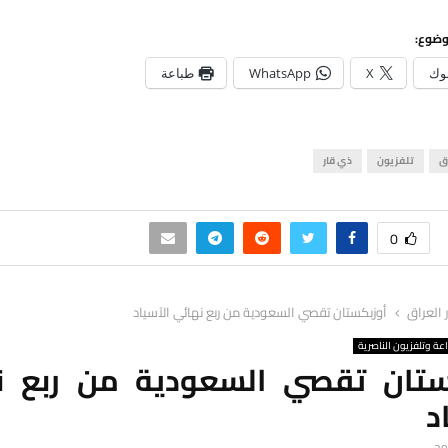
وضوع:
وك
X
WhatsApp
طباعة
ق
تلفزيون
ذي قار
0
ر العراق
أوزبكستان تقصي السعودية من ربع نهائي الآسياد
اعة وتلفزيون الناصرية
ستان تقصي السعودية من ربع ن
د