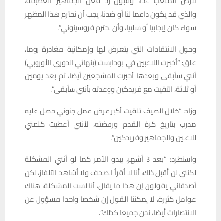
لأرض الملعب غدا، وقبول رد فعل الجماهير العظيمة،
والذي قد يكون داعما لنا أو ضدنا، يجب أن نحترم هذا المظهر
سواء كان إيجابيا أو سلبيا، وأن نحترم فروسينوني”.
وحول الانتقادات التي يتعرض لها وإمكانية مغادرة روما،
علق: “أخبرت اللاعبين في بودابست (بنهائي الدوري الأوروبي)
أنني سأبقى وبعدها أخبرت المشجعين أيضا، ثم بعد يومين
أو ثلاثة، التقيت مع فريدكين ووعدته بأنني سأبقى”.
وزاد: “خلال الصيف تلقيت أكبر عرض عمل جنوني حصل عليه
مدرب بتاريخ كرة القدم ورفضته، لأنني أعطيت كلمتي
للاعبين والجماهير وفريدكين”.
واستطرد: “بعد 3 أشهر، يبدو الأمر كما لو أنني المشكلة
لكنني لن أقبل ذلك، أنا لا أقرأ الصحف ولا أشاهد التلفاز، لكن
أصدقائي يقولون إن هذا ما يقال، أنا لست المشكلة، هناك
عوامل كثيرة، لا يمكننا القول إن شخصا واحدا مسؤول عن
الانتصارات أيضا، نحن جميعا كذلك”.