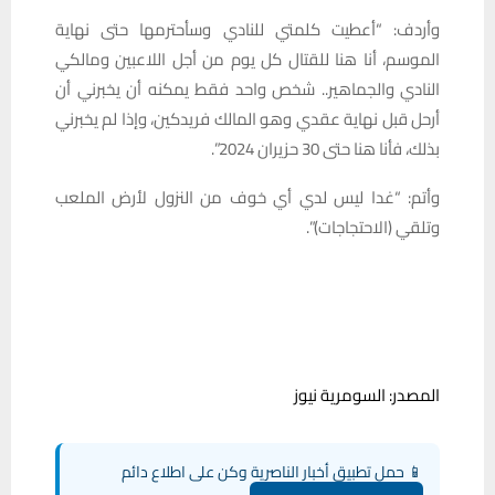
وأردف: “أعطيت كلمتي للنادي وسأحترمها حتى نهاية
الموسم، أنا هنا للقتال كل يوم من أجل اللاعبين ومالكي
النادي والجماهير.. شخص واحد فقط يمكنه أن يخبرني أن
أرحل قبل نهاية عقدي وهو المالك فريدكين، وإذا لم يخبرني
بذلك، فأنا هنا حتى 30 حزيران 2024”.
وأتم: “غدا ليس لدي أي خوف من النزول لأرض الملعب
وتلقي (الاحتجاجات)”.
المصدر: السومرية نيوز
📱 حمل تطبيق أخبار الناصرية وكن على اطلاع دائم