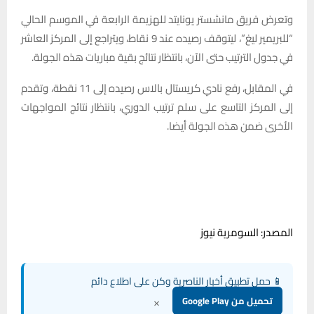
وتعرض فريق مانشستر يونايتد للهزيمة الرابعة في الموسم الحالي
“للبريمير ليغ”، ليتوقف رصيده عند 9 نقاط، ويتراجع إلى المركز العاشر
في جدول الترتيب حتى الآن، بانتظار نتائج بقية مباريات هذه الجولة.
في المقابل، رفع نادي كريستال بالاس رصيده إلى 11 نقطة، وتقدم
إلى المركز التاسع على سلم ترتيب الدوري، بانتظار نتائج المواجهات
الأخرى ضمن هذه الجولة أيضا.
المصدر: السومرية نيوز
📱 حمل تطبيق أخبار الناصرية وكن على اطلاع دائم
×
تحميل من Google Play