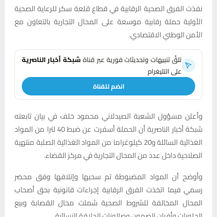
نفذت الفرق الصحية الرقابية في قطاع قلعة سكر للرعاية الصحية
الأولية حملة رقابية موسعة على المحال التجارية بالتعاون مع
الأمن الوطني الاقتصادي.
تلقَّ تنبيهات وتحديثات فورية عبر قناة
شبكة أخبار الناصرية
على التليغرام
انضم للقناة
وأعلن مسؤول الشعبة الصيدلاني محمود خلف في بيان تابعته
شبكة أخبار الناصرية أن الحملة أسفرت عن ضبط 40 لترا من المواد
الغذائية السائلة و20 كيلوغراما من المواد الغذائية الصلبة منتهية
الصلاحية داخل عدد من المحال التجارية في مركز القضاء.
وأوضح أن المواد المضبوطة تم سحبها وإتلافها وفق محضر
رسمي فيما اتخذت الفرق الرقابية إجراءات قانونية بحق أصحاب
المحال المخالفة للشروط الصحية شملت محال القصابة وبيع
الحلويات وأفران الصمون وصالونات الحلاقة النسائية.