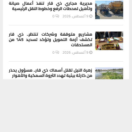
مديرية مجاري ذي قار تنفذ أعمال صيانة
وتأهيل لمحطات الرفع وخطوط النقل الرئيسية
9 أغسطس، 2026
0
مشاريع متوقفة وشركات تنتظر.. ذي قار
تكشف أزمة التمويل وتؤكد تسديد 45% من
المستحقات
9 أغسطس، 2026
0
زهرة النيل تقتل أسماك ذي قار.. مسؤول يحذر
من كارثة بيئية تهدد الثروة السمكية والأهوار
9 أغسطس، 2026
0
يستخدم هذا الموقع ملفات تعريف الارتباط لتحسين تجربتك. سنفترض أنك
موافق على هذا، ولكن يمكنك إلغاء الاشتراك إذا كنت ترغب في ذلك.
موافق
قراءة المزيد
INSTAGRAM
This message appears for Admin Users only:
Please fill the Instagram Access Token. You can get Instagram