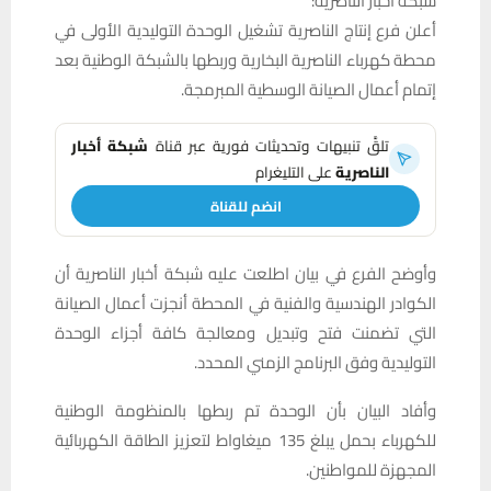
شبكة اخبار الناصرية:
أعلن فرع إنتاج الناصرية تشغيل الوحدة التوليدية الأولى في
محطة كهرباء الناصرية البخارية وربطها بالشبكة الوطنية بعد
إتمام أعمال الصيانة الوسطية المبرمجة.
تلقَّ تنبيهات وتحديثات فورية عبر قناة
شبكة أخبار
الناصرية
على التليغرام
انضم للقناة
وأوضح الفرع في بيان اطلعت عليه شبكة أخبار الناصرية أن
الكوادر الهندسية والفنية في المحطة أنجزت أعمال الصيانة
التي تضمنت فتح وتبديل ومعالجة كافة أجزاء الوحدة
التوليدية وفق البرنامج الزمني المحدد.
وأفاد البيان بأن الوحدة تم ربطها بالمنظومة الوطنية
للكهرباء بحمل يبلغ 135 ميغاواط لتعزيز الطاقة الكهربائية
المجهزة للمواطنين.