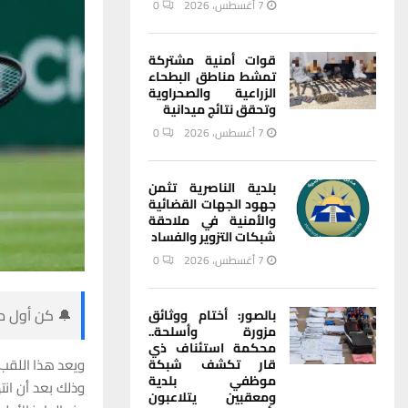
7 أغسطس، 2026
0
قوات أمنية مشتركة
تمشط مناطق البطحاء
الزراعية والصحراوية
وتحقق نتائج ميدانية
7 أغسطس، 2026
0
بلدية الناصرية تثمن
جهود الجهات القضائية
والأمنية في ملاحقة
شبكات التزوير والفساد
7 أغسطس، 2026
0
🔔 كن أول من
بالصور: أختام ووثائق
مزورة وأسلحة..
محكمة استئناف ذي
ويعد هذا اللقب 
قار تكشف شبكة
موظفي بلدية
وذلك بعد أن انت
ومعقبين يتلاعبون