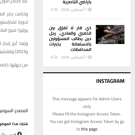
عند الحاجز الأول
بأراضي الناصرية
7 أغسطس، 2026
0
وخاضت جابر المب
لدورة تشارلستون
ذي قار لا تفرّق بين
يوليو/ تموز الم
الذهبي والعادي.. رجل
دين يطالب المسؤولين
بالاستعانة بخبرات
المحافظات
و2023) وفلاشينغ ميدوز (2022).
7 أغسطس، 2026
0
من جهتها، خاضت شنايدر (19 عامًا والمصنفة 85 عالميًا) النه
INSTAGRAM
This message appears for Admin Users
only:
المصدر: السومري
Please fill the Instagram Access Token.
You can get Instagram Access Token by go
شارك هذا الموضو
to
this page
فيس بوك