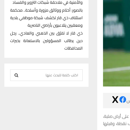
والأمنية في ملاحقة شبكات التزوير والفساد
بالصور: أختام ووثائق مزورة وأسلحة.. محكمة
استئناف ذي قار تكشف شبكة موظفي بلدية
ومعقبين يتلاعبون بأراضي الناصرية
ذي قار لا تفرّق بين الذهبي والعادي.. رجل
دين يطالب المسؤولين بالاستعانة بخبرات
المحافظات
S
e
S
a
r
E

c
h
A
ويعد هذا اللقب
f
R
وذلك بعد أن ان
o