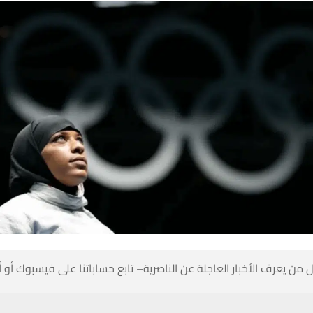
 من يعرف الأخبار العاجلة عن الناصرية– تابع حساباتنا على فيسبوك أو
حسين تجربتك. سنفترض أنك موافق على هذا، ولكن يمكنك إلغاء الاشتراك إذا كنت