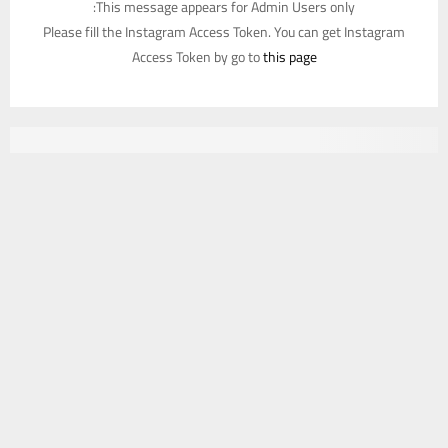
This message appears for Admin Users only:
Please fill the Instagram Access Token. You can get Instagram
Access Token by go to
this page
يستخدم هذا الموقع ملفات تعريف الارتباط لتحسين تجربتك. سنفترض أنك
موافق على هذا، ولكن يمكنك إلغاء الاشتراك إذا كنت ترغب في ذلك.
موافق
قراءة المزيد