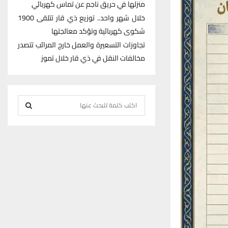
منزلها في حريق ناجم عن تماس كهربائي
خلال شهر واحد.. توزيع ذي قار تتلقى 1900
شكوى كهربائية وتؤكد معالجتها
تجاوزات التسعيرة والعمل خارج المرائب تتصدر
مخالفات النقل في ذي قار خلال تموز
S
e
S
a
r
E
c
h
A
f
R
o
r
C
:
H