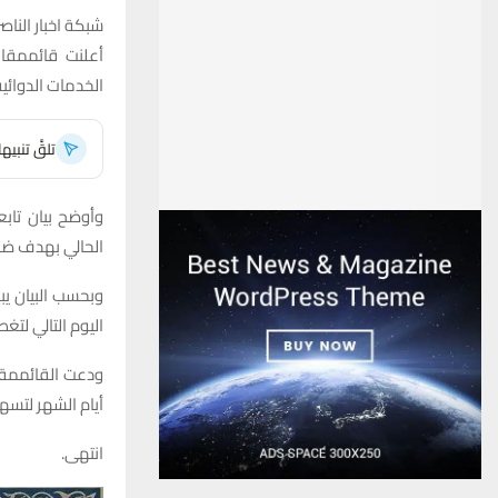
شبكة اخبار الناصر
أعلنت قائممقام
الخدمات الدوائية
تلقَّ تنبي
وأوضح بيان تابع
الحالي بهدف ضما
وبحسب البيان يب
اليوم التالي لتغ
ودعت القائممقا
أيام الشهر لتسه
انتهى.