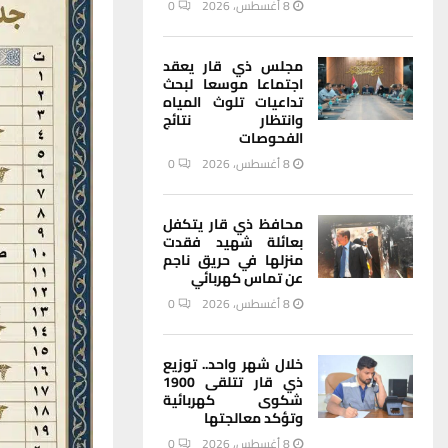
8 أغسطس، 2026
0
مجلس ذي قار يعقد
اجتماعا موسعا لبحث
تداعيات تلوث المياه
وانتظار نتائج
الفحوصات
8 أغسطس، 2026
0
محافظ ذي قار يتكفل
بعائلة شهيد فقدت
منزلها في حريق ناجم
عن تماس كهربائي
8 أغسطس، 2026
0
خلال شهر واحد.. توزيع
ذي قار تتلقى 1900
شكوى كهربائية
وتؤكد معالجتها
8 أغسطس، 2026
0