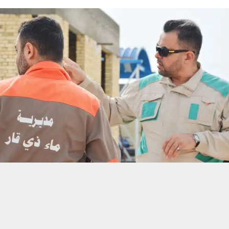
حسين تجربتك. سنفترض أنك موافق على هذا، ولكن يمكنك إلغاء الاشتراك إذا كنت