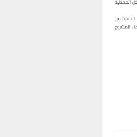
كل المعدنية
 المنفذ من
 667 مليون دولار وبفترة زمنية 1095 يوما انتهت منها 425 يوما ، المشروع