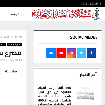
8 أغسطس، 2026
الرئيسة
أ
SOCIAL MEDIA
Home
أخبار الن
أخبار الناصرية
إذاعة 
مصرع سا
30 سبتمبر، 2023
مشاركة
آخر الاخبار
266 ألف راتب أطباء
العقود في ذي قار..
نائب تطالب الصحة
بتطبيق توجيه الـ600
ألف وإعادة مخصصات