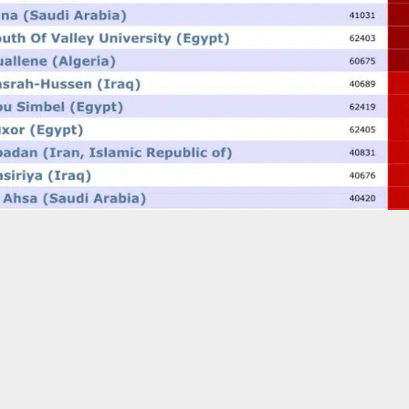
حسين تجربتك. سنفترض أنك موافق على هذا، ولكن يمكنك إلغاء الاشتراك إذا كنت