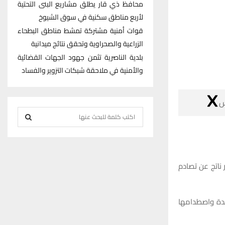
محافظ ذي قار يطلق مشاريع البنى التحتية
لأربع مناطق سكنية في سوق الشيوخ
قوات أمنية مشتركة تمشط مناطق البطحاء
الزراعية والصحراوية وتحقق نتائج ميدانية
بلدية الناصرية تثمن جهود الجهات القضائية
والأمنية في ملاحقة شبكات التزوير والفساد

S
e
S
a
r
E
c
كشف مصدر في 
h
A
f
R
وقال المصدر ل
o
r
C