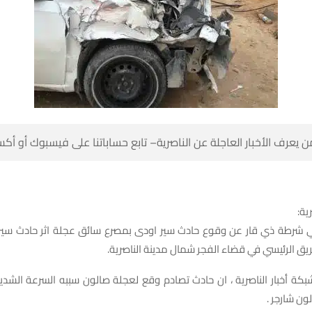
 كن أول من يعرف الأخبار العاجلة عن الناصرية– تابع حساباتنا على ف
شبك
شرطة ذي قار عن وقوع حادث سير اودى بمصرع سائق عجلة اثر حادث سير 
عجلتين على الطريق الرئيسي في قضاء الفجر شمال 
شبكة أخبار الناصرية ، ان حادث تصادم وقع لعجلة صالون سببه السرعة الش
بمركبة اخر