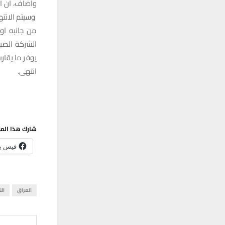
واضاف، ان ال
وسيتم الانته
من جانبه او
يوفر ما يقارب 3 آلاف فرصة ع
انتهى.
شارك هذا الم
فيس ب
العراق
الن