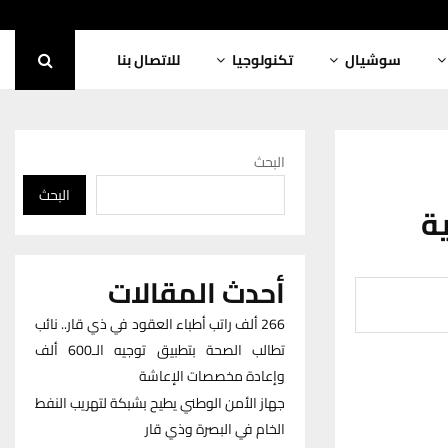
سوشيال
تكنولوجيا
للاتصال بنا
البحث
البحث
ة
أحدث المقالات
266 ألف راتب أطباء العقود في ذي قار.. نائب
تطالب الصحة بتطبيق توجيه الـ600 ألف
وإعادة مخصصات الإعاشة
جهاز الأمن الوطني يطيح بشبكة لتهريب النفط
الخام في البصرة وذي قار