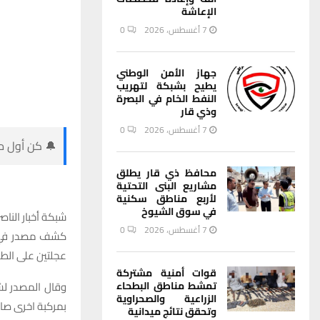
الإعاشة
7 أغسطس، 2026
0
جهاز الأمن الوطني
يطيح بشبكة لتهريب
النفط الخام في البصرة
وذي قار
7 أغسطس، 2026
0
🔔 كن أول من
محافظ ذي قار يطلق
مشاريع البنى التحتية
لأربع مناطق سكنية
في سوق الشيوخ
شبكة أخبار الناصر
7 أغسطس، 2026
0
كشف مصدر في ش
عجلتين على الطر
قوات أمنية مشتركة
وقال المصدر لش
تمشط مناطق البطحاء
الزراعية والصحراوية
بمركبة اخرى صال
وتحقق نتائج ميدانية