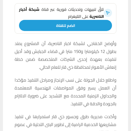
تلقَّ تنبيهات وتحديثات فورية عبر قناة
شبكة أخبار
الناصرية
على التليغرام
انضم للقناة
وأوضح الخفاجي لشبكة اخبار الناصرية، أن المشروع يمتد
بطول 12 كيلومترا و150 مترا في قضاء الجبايش وقد أحيل
تنفيذه بعهدة إحدى الشركات المتخصصة ضمن خطة
إنعاش الأهوار لمحافظة ذي قار للعام الحالي.
واطلع خلال الجولة على نسب الإنجاز ومراحل التنفيذ مؤكدا
أن العمل يسير وفق المواصفات الهندسية المعتمدة
والجداول الزمنية المحددة مع التشديد على ضرورة الالتزام
بالجودة والدقة في التنفيذ.
وأكدت مديرية طرق وجسور ذي قار استمرارها في تنفيذ
مشاريعها الخدمية الرامية إلى تطوير البنى التحتية في عموم