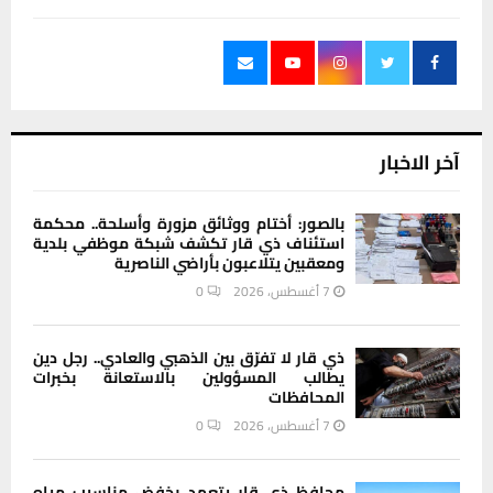
آخر الاخبار
بالصور: أختام ووثائق مزورة وأسلحة.. محكمة
استئناف ذي قار تكشف شبكة موظفي بلدية
ومعقبين يتلاعبون بأراضي الناصرية
7 أغسطس، 2026
0
ذي قار لا تفرّق بين الذهبي والعادي.. رجل دين
يطالب المسؤولين بالاستعانة بخبرات
المحافظات
7 أغسطس، 2026
0
محافظ ذي قار يتعهد بخفض مناسيب مياه