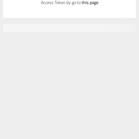
Access Token by go to
this page
يستخدم هذا الموقع ملفات تعريف الارتباط لتحسين تجربتك. سنفترض أنك
موافق على هذا، ولكن يمكنك إلغاء الاشتراك إذا كنت ترغب في ذلك.
موافق
قراءة المزيد