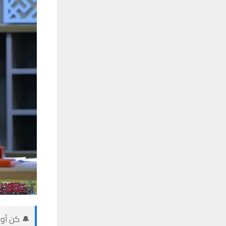
🔔 كن أول