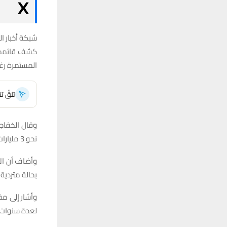
شبكة أخبار ال
كشف قائممقا
المستمرة رغم
تلقَّ 
نحو 3 مليارات دينار، وهي تكفي لشراء آليات جديدة.
وأضاف أن الإد
بحالة متردية 
وأشار إلى مق
لعدة سنوات 