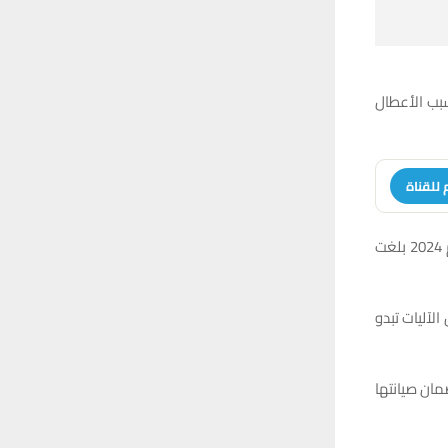
بب الأعطال
 للقناة
وقال الخفاجي في تصريح لإذاعة وتلفزيون الناصرية إن مبالغ الصيانة المصروفة خلال عام 2024 بلغت
الآليات تبدو
مان صيانتها