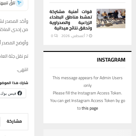
تلقَّ تنبي
قوات أمنية مشتركة
تمشط مناطق البطحاء
الزراعية والصحراوية
وتحقق نتائج ميدانية
من إحدى الماكن
7 أغسطس، 2026
0
وأوضح المصدر أن
تم نقل جثة العام
INSTAGRAM
انتهى.
This message appears for Admin Users
شارك هذا الموضو
only:
Please fill the Instagram Access Token.
فيس بوك
You can get Instagram Access Token by go
to
this page
مشاركة