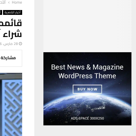
Home
ألأخب
أخبار الناصرية
أ
قائمم
شراء آ
28 مارس، 2026
مشاركة