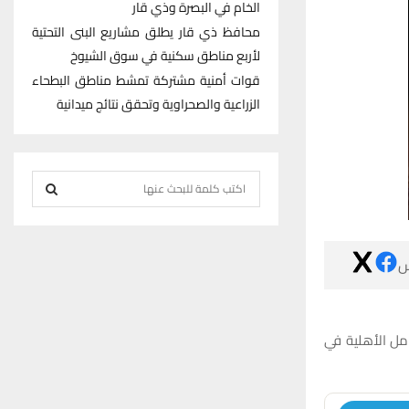
الخام في البصرة وذي قار
محافظ ذي قار يطلق مشاريع البنى التحتية
لأربع مناطق سكنية في سوق الشيوخ
قوات أمنية مشتركة تمشط مناطق البطحاء
الزراعية والصحراوية وتحقق نتائج ميدانية
S
e
S
a
r
E

c
h
A
f
R
كسف مصدر أمني
o
r
C
:
H