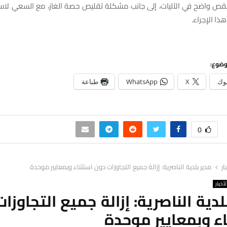
قص واضح في الآليات، إلى جانب مشكلة تقليص حصة الغاز، مع السعي لاستث
ا الإجراء.
وضوع:
وك
X
WhatsApp
طباعة
0
ار
مدير بلدية الناصرية: إزالة جميع التجاوزات دون استثناء وبمعايير موحدة
لأخبار
لدية الناصرية: إزالة جميع التجاوزا
ء وبمعايير موحدة