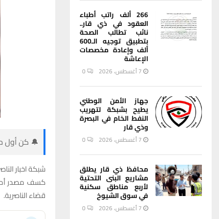
266 ألف راتب أطباء
العقود في ذي قار..
نائب تطالب الصحة
بتطبيق توجيه الـ600
ألف وإعادة مخصصات
الإعاشة
7 أغسطس، 2026
0
جهاز الأمن الوطني
يطيح بشبكة لتهريب
النفط الخام في البصرة
وذي قار
7 أغسطس، 2026
0
🔔 كن أول من
شبكة اخبار الناصر
محافظ ذي قار يطلق
مشاريع البنى التحتية
كسف مصدر أمني 
لأربع مناطق سكنية
قضاء الناصرية.
في سوق الشيوخ
7 أغسطس، 2026
0