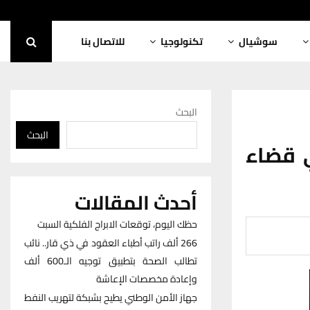
سوشيال
تكنولوجيا
للاتصال بنا
البحث
البحث
 قضاء
أحدث المقالات
حظك اليوم، توقعات الابراج الفلكية السبت
266 ألف راتب أطباء العقود في ذي قار.. نائب
تطالب الصحة بتطبيق توجيه الـ600 ألف
وإعادة مخصصات الإعاشة
جهاز الأمن الوطني يطيح بشبكة لتهريب النفط