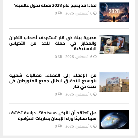
لماذا قد يصبح عام 2028 نقطة تحول عالمية؟
6 أغسطس، 2026
0
مديرية بيئة ذي قار تستهدف أصحاب الأفران
والمخابز في حملة للحد من الأكياس
البلاستيكية
6 أغسطس، 2026
0
من الإعفاء إلى القضاء.. مطالبات شعبية
بتوسيع التحقيق ليطال جميع المتورطين في
صحة ذي قار
6 أغسطس، 2026
0
هل تعتقد أن الأرض مسطحة؟.. دراسة تكشف
سببا مفاجئا وراء الإيمان بنظريات المؤامرة
6 أغسطس، 2026
0