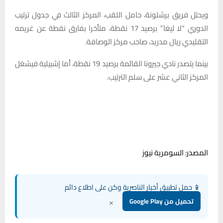
ويحتل فريق برشلونة، حامل اللقب، المركز الثالث في جدول ترتيب
الدوري “لا ليغا” برصيد 17 نقطة، متأخرا بفارق نقطة عن غريمه
التقليدي ريال مدريد، صاحب مركز الوصافة.
بينما يتصدر نادي جيرونا القائمة برصيد 19 نقطة، أما إشبيلية فيشغل
المركز الثاني عشر على سلم الترتيب.
المصدر: السومرية نيوز
📱 حمل تطبيق أخبار الناصرية وكن على اطلاع دائم
×
تحميل من Google Play