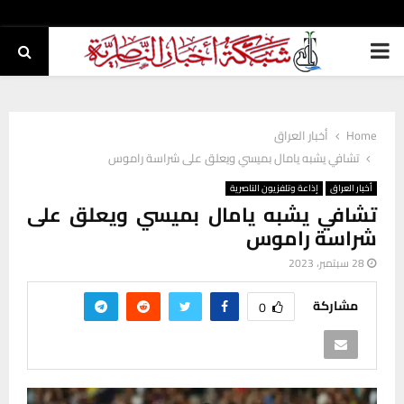
PRIMARY
MENU
Home
أخبار العراق
تشافي يشبه يامال بميسي ويعلق على شراسة راموس
أخبار العراق
إذاعة وتلفزيون الناصرية
تشافي يشبه يامال بميسي ويعلق على
شراسة راموس
28 سبتمبر، 2023
مشاركة
0