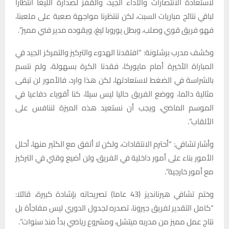
لاستعادة الانتصارات والأداء الجيد، والقفز لصدارة الليغا انتظارا
لباقي نتائج مباريات السبت، لكن تنتظرنا مواجهة صعبة على ملعبنا،
فهو فريق قوي وصلب، وبطل يوروبا ليغ، ويقوده مدير فني مميز”.
وكشف مدرب برشلونة: “افتقدنا الهدوء والتركيز والتمركز الجيد في
المباراة الأخيرة أمام مايوركا، فقدنا الكرة بسهولة، ولم نتسم
بالشراسة في الضغط لاستعادتها، لكن هذا وارد، فالأمور لن تبقى
مثالية دائما، ووضع الفريق حاليا ليس سيئا، كنا أقوياء دفاعيا في
الموسم الماضي، ويجب أن نستعيد هذه الميزة لننافس على
الألقاب”.
وأشار تشافي: “أحترم الانتقادات، ولكن لا أتفق مع الكثير منها، أحلل
الأمور بناء على أمور داخلية في الفريق، ولن أضيع وقتي في التركيز
مع أمور خارجية”.
وختم تشافي هيرنانديز (43 عاما) تصريحاته بإشادة كبيرة، قائلا:
“كامل التقدير لفريق جيرونا، تصدره لجدول الدوري ليس مفاجأة بل
نتاج عمل مميز من مدربه ميتشل، ومشروع رياضي بدأ منذ سنوات”.