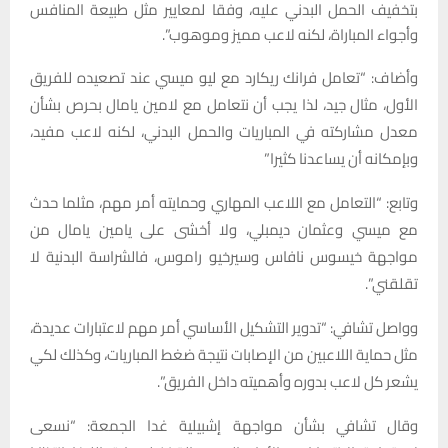
بتخفيف الحمل البدني عليه، وفقا لمعايير مثل طبيعة المنافس
وأجواء المباراة، لكنه لاعب مميز وموهوب”.
وأضاف: “تعامل فرانك ريكارد مع ليو ميسي عند تصعيده للفريق
الأول، مثال جيد، لذا يجب أن نتعامل مع لامين يامال بحرص بشأن
معدل مشاركته في المباريات والحمل البدني، لكنه لاعب مفيد،
وبإمكانه أن يساعدنا كثيرا”
وتابع: “التعامل مع اللاعب المهاري وحمايته أمر مهم، مثلما حدث
مع ميسي وعثمان ديمبلي، ولا أخشى على يامين يامال من
مواجهة خيسوس نافاس وسيرخيو راموس، فالشراسة البدنية لا
تقلقني”.
وواصل تشافي: “تدوير التشكيل الأساسي أمر مهم لاعتبارات عديدة،
مثل حماية اللاعبين من الإصابات نتيجة ضغط المباريات، وكذلك لكي
يشعر كل لاعب بدوره وأهميته داخل الفريق”.
وقال تشافي بشأن مواجهة إشبيلية غدا الجمعة: “نسعى