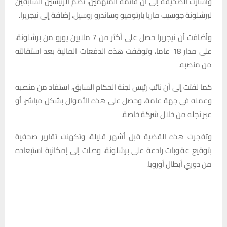
وأشارت الصحيفة إلى أن قائمة المتهمين، تضم الرئيسين السابقين
لبرشلونة جوسيب ماريا بارتوميو وساندرو روسيل، إضافة إلى نيجريرا.
وأضافت أن نيجريرا حصل على أكثر من 7 ملايين يورو من برشلونة،
على مدار 18 عاما، وتوقفت هذه الدفعات المالية بعد استقالته
من منصبه.
كما لفتت إلى أن نائب رئيس لجنة الحكام السابق، استفاد من منصبه
وعمله في جهة عامة، وحصل على هذه الأموال بشكل مباشر، أو
عبر نجله من خلال شركة خاصة.
وتفجرت هذه القضية قبل أشهر قليلة، وتكهنت تقارير صحفية
بتوقيع عقوبات رادعة على برشلونة، وصلت إلى إمكانية استبعاده
من دوري أبطال أوروبا.