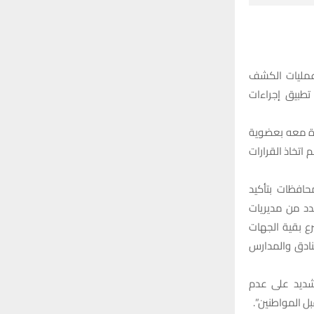
:
H
 عمليات الكشف
تطبيق إجراءات
رة معه بعضوية
تخاذ القرارات
حافظات بتأكيد
دد من مديريات
ع بقية الجهات
نادق والمدارس
شديد على عدم
ل المواطنين”.