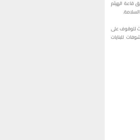
ر من 100 إصابة في حادث حريق قاعة الهيثم
السلامة.
دث للوقوف على
وفات للبنايات