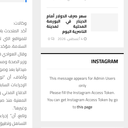
سعر صرف الدولار أمام
الدينار في البورصة
وكالات:
المحلية لمدينة
أكد المتحدث با
الناصرية اليوم
للمواقع التي ت
4 أغسطس، 2026
0
السلامة، مؤكدا 
وقال العوادي ف
INSTAGRAM
وزير الصحة ومس
ميدانيا بعد وصو
وأضاف، أن “توج
This message appears for Admin Users
الإجراءات السا
only:
الدفاع المدني 
Please fill the Instagram Access Token.
You can get Instagram Access Token by go
المعنية منذ صب
to
this page
وغيرها”.
وتابع، أن” إج
التساهل وتطبيق 