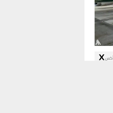
 أكس
 ترغب في ذلك.
موافق
قراءة المزيد
نطلاق طائرة الأحلام B787-8 Dreamliner ذات علامة التسجيل
 بقيادة طاقم