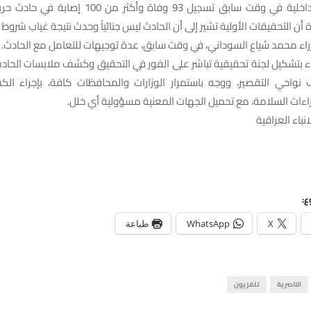
وأعلنت وزارة الداخلية في وقت سابق تسجيل 93 وفاة وأكث
ن التحقيقات الأولية تشير إلى أن الحادث ليس جنائياً وحدث نتيجة غياب شروط 
راء محمد شياع السوداني، في وقت سابق، عدة توجيهات للتعامل مع الحادث.
راء بتشكيل لجنة تحقيقية تباشر على الفور في التحقيق وكشف ملابسات الحا
واحي التقصير، ووجه باستمرار الوزارات والمحافظات كافة، بإجراء الكش
ءات السلامة، مع تحميل الجهات المعنية مسؤولية أي خلل.
نباء العراقية
ع:
X
WhatsApp
طباعة
الناصرية
تلفزيون