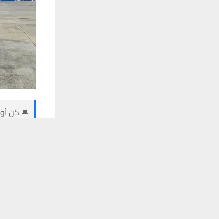
🔔 كن أول
يستخدم هذا الموقع ملفات تعريف الارتباط لت
وكالات:
أعلنت وزارة 
l-ATD