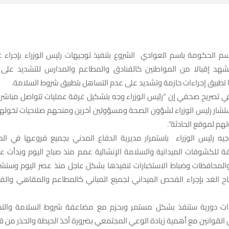
سم الحكومة باسم العوادي الشروع بتنفيذ توجيهات رئيس الوزراء بإجراء
شهد إقبالا من المواطنين كالفنادق والمطاعم والمدارس للتشديد على 
تطبيق إجراءات حازمة وتشديد على عدم التساهل بتطبيق شروط السلامة.
ي تصريح صحفي إن “رئيس الوزراء وجه بتشكيل غرفة عمليات تتواصل مباش
تشار رئيس الوزراء لشؤون الصحة ومسؤولين آخرين ومنحهم صلاحيات تخولهم ا
لهم لموقع الحادثة”.
يه رئيس الوزراء باستمرار مديرية الدفاع المدني بجميع فروعها في الم
بقة للكشوفات الميدانية والسلامة الإنشائية عمم منذ صباح اليوم وبدأت ع
والمحافظات وضباط الاستخبارات تنفيذها بشكل عاجل منذ عصر اليوم وستشر
اح الغد بإجراء الفحص الميداني لجميع المباني كالمطاعم والمقاهي والف
راءات دورية ستنفذ بشكل مستمر وبحزم مع مضاعفة شروط السلامة والت
القوانين مع أهمية زيادة الوعي المجتمعي بضرورة أخذ الحيطة والحذر من قب