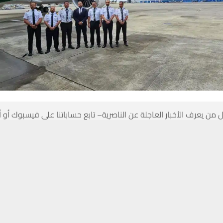
 من يعرف الأخبار العاجلة عن الناصرية– تابع حساباتنا على فيسبوك أو
حسين تجربتك. سنفترض أنك موافق على هذا، ولكن يمكنك إلغاء الاشتراك إذا كنت
النقل، أنضمام طائرة الأحلام الى اسطول الناقل الوطني الخميس.
وذكرت الوزارة في بيان صحفي انه “تم ا
Y من مطار تشارلستون في ولاية كارولينا الجنوبية /الولايات المتحدة الأمريكية