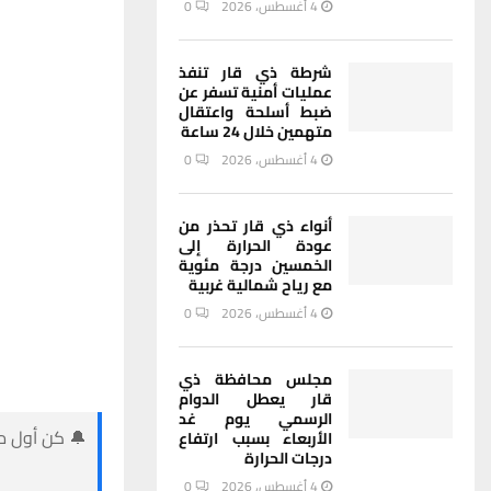
4 أغسطس، 2026
0
شرطة ذي قار تنفذ
عمليات أمنية تسفر عن
ضبط أسلحة واعتقال
متهمين خلال 24 ساعة
4 أغسطس، 2026
0
أنواء ذي قار تحذر من
عودة الحرارة إلى
الخمسين درجة مئوية
مع رياح شمالية غربية
4 أغسطس، 2026
0
مجلس محافظة ذي
قار يعطل الدوام
الرسمي يوم غد
🔔 كن أول من
الأربعاء بسبب ارتفاع
درجات الحرارة
4 أغسطس، 2026
0