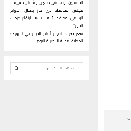
الخمسين درجة مئوية مع رياح شمالية غربية
مجلس محافظة ذي قار يعطل الدوام
الرسمي يوم غد الأربعاء بسبب ارتفاع درجات
الحرارة
سعر صرف الدولار أمام الدينار في البورصة
المحلية لمدينة الناصرية اليوم
S
e
S
a
r
E
c
h
A
f
R

o
r
C