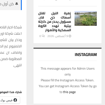
🔔 كن أول من
زهرة النيل تقتل
أسماك ذي قار..
مسؤول يحذر من كارثة
بيئية تهدد الثروة
شبكة اخبار الناصر
السمكية والأهوار
اعلنت شركة اور 
9 أغسطس، 2026
0
وذكر بيان للشر
الالمنيوم غير المؤكس
واضاف، ان عملي
INSTAGRAM
المطلوبة ضمن م
انتهى.‏
This message appears for Admin Users
only:
Please fill the Instagram Access Token.
You can get Instagram Access Token by go
to
this page
شارك هذا الموضو
فيس بوك