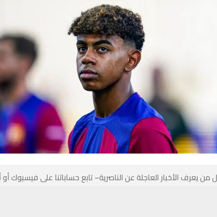
 من يعرف الأخبار العاجلة عن الناصرية– تابع حساباتنا على فيسبوك أو
حسين تجربتك. سنفترض أنك موافق على هذا، ولكن يمكنك إلغاء الاشتراك إذا كنت