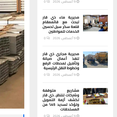
9 أغسطس، 2026
0
مديرية ماء ذي قار
تبحث مع قائممقام
قلعة سكر سبل تحسين
الخدمات للمواطنين
9 أغسطس، 2026
0
مديرية مجاري ذي قار
تنفذ أعمال صيانة
وتأهيل لمحطات الرفع
وخطوط النقل الرئيسية
9 أغسطس، 2026
0
مشاريع متوقفة
وشركات تنتظر.. ذي قار
تكشف أزمة التمويل
وتؤكد تسديد 45% من
المستحقات
9 أغسطس، 2026
0