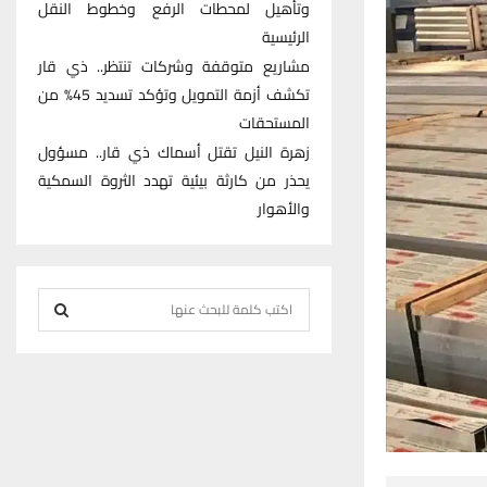
وتأهيل لمحطات الرفع وخطوط النقل
الرئيسية
مشاريع متوقفة وشركات تنتظر.. ذي قار
تكشف أزمة التمويل وتؤكد تسديد 45% من
المستحقات
زهرة النيل تقتل أسماك ذي قار.. مسؤول
يحذر من كارثة بيئية تهدد الثروة السمكية
والأهوار
S
e
S
a
r
E
c
h
A
f
R