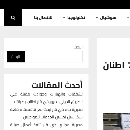
سوشيال
تكنولوجيا
للاتصال بنا
البحث
البحث
شركة أُور العامة تجهِّز القطاع الخاص بـ 7 اطنان
أحدث المقالات
تشققات وانهيارات وحوادث مميتة على
الطريق الدولي.. مرور ذي قار تطالب بصيانته
مديرية ماء ذي قار تبحث مع قائممقام قلعة
سكر سبل تحسين الخدمات للمواطنين
مديرية مجاري ذي قار تنفذ أعمال صيانة