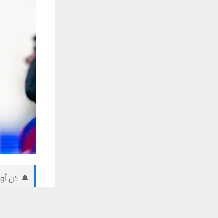
🔔 كن أول
يستخدم هذا الموقع ملفات تعريف الارتباط لت