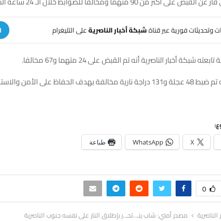
كثر من 90 متهما ومخالفا للضوابط خلال الـ 24 ساعة الماضية.
هات وتحديثات فورية عبر قناة
شبكة أخبار الناصرية
على التليغرام
ا
ته شبكة أخبار الناصرية أنه تم القبض على 24 متهما و67 مخالفا.
حفاظ على الأمن والاستقرار في المدينة.
ع:
X
WhatsApp
طباعة
0
ر الناصرية
مصدر أمني: شاب ينـ…تحـ..ر بإطلاق النار على نفسه جنوب الناصرية