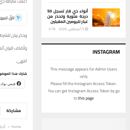
أعلنت شرطة ذي قار عن القبض على أ
أنواء ذي قار تسجل 50
درجة مئوية وتحذر من
تلقَّ تنبي
غبار لليومين المقبلين
5 أغسطس، 2026
0
وذكر بيان للشرطة تابع
وأضاف البيان أنه تم ضبط 48 عجلة و131 دراجة نارية مخالفة بهدف ال
INSTAGRAM
انتهى.
This message appears for Admin Users
شارك هذا الموضو
only:
Please fill the Instagram Access Token.
فيس بوك
You can get Instagram Access Token by go
to
this page
مشاركة
Home
أخبا