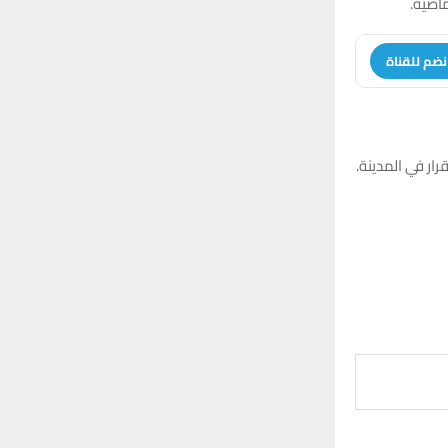
نضم للقناة