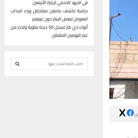
في الجهد الخدمي لزيارة الأربعين
دراسة تكشف عاملين مفاجئين وراء انجذاب
البعوض لبعض البشر دون غيرهم
أنواء ذي قار تسجل 50 درجة مئوية وتحذر من
غبار لليومين المقبلين
S
e
S
a
r
E
c
h
A
f
R

o
r
C
:
H