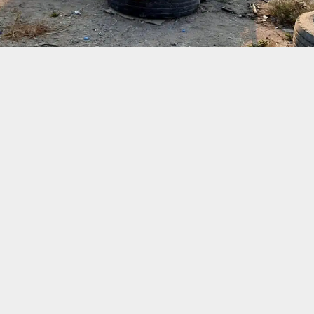
حسين تجربتك. سنفترض أنك موافق على هذا، ولكن يمكنك إلغاء الاشتراك إذا كنت
 من يعرف الأخبار العاجلة عن الناصرية– تابع حساباتنا على فيسبوك أو
ناصرية:
ني في ذي قار عن انقلاب عجلة نوع كيا تسبب بإصابة ستة أشخاص على طري
تنبيهات وتحديثات فورية عبر قناة
شبكة أخبار الناصرية
على التليغرام
انضم
لشبكة أخبار الناصرية أن العجلة كانت تقل عائلة مكونة من السائق وخمس نس