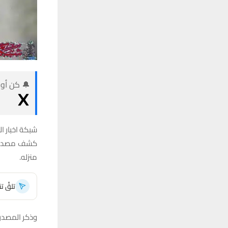
🔔 كن أول
شبكة اخبار ال
كشف مصدر في
منزله.
تلقَّ 
وذكر المصدر 