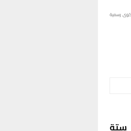
شكوى رسمية
 ستة