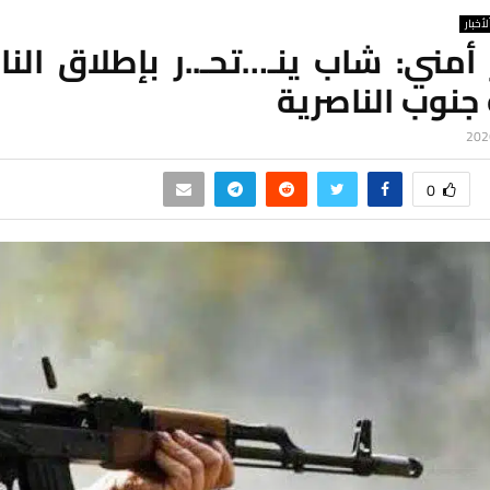
لأخبار
مني: شاب ينـ…تحـ..ر بإطلاق النا
جنوب الناصرية
0