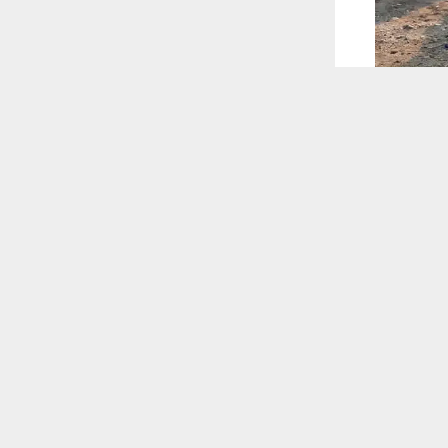
 ترغب في ذلك.
موافق
قراءة المزيد
 أكس
ق الجبايش.
 للقناة
اء.