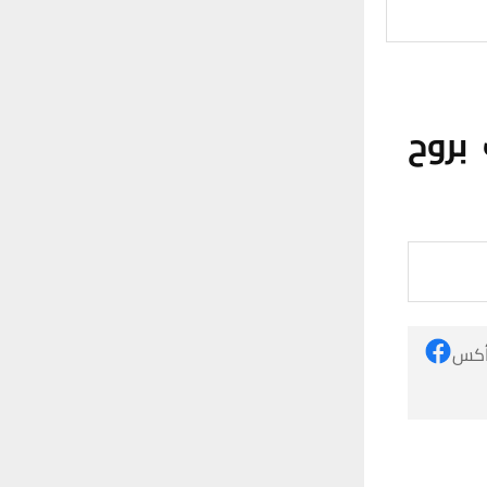
بروح
 أكس