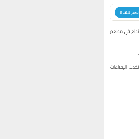
نضم للقناة
 اندلع في مطعم
تخذت الإجراءات