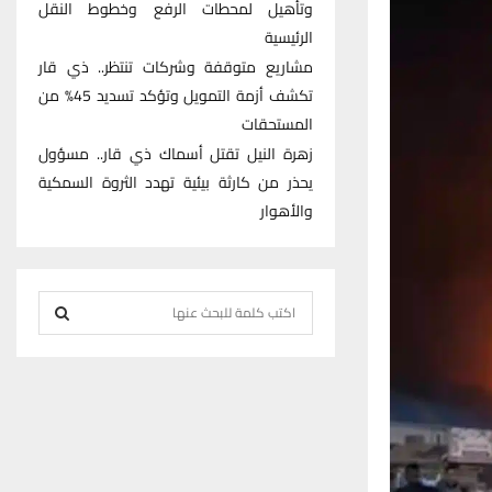
وتأهيل لمحطات الرفع وخطوط النقل
الرئيسية
مشاريع متوقفة وشركات تنتظر.. ذي قار
تكشف أزمة التمويل وتؤكد تسديد 45% من
المستحقات
زهرة النيل تقتل أسماك ذي قار.. مسؤول
يحذر من كارثة بيئية تهدد الثروة السمكية
والأهوار
S
e
S
a
r
E
c
h
A
f
R