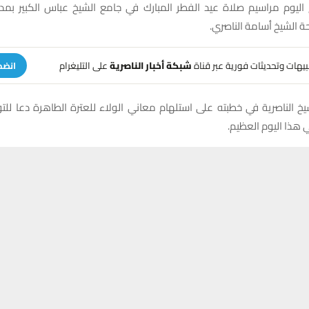
اليوم مراسيم صلاة عيد الفطر المبارك في جامع الشيخ عباس الكبير بمدينة
 الشيخ أسامة الناصري.
تنبيهات وتحديثات فورية عبر قناة
شبكة أخبار الناصرية
على التليغرام
انضم
خ الناصرية في خطبته على استلهام معاني الولاء للعترة الطاهرة دعا للت
هذا اليوم العظيم.
 الناصري على الواقع المرير للأمة، مبتهلا بطلب النصر والعافية للعراق 
حسين تجربتك. سنفترض أنك موافق على هذا، ولكن يمكنك إلغاء الاشتراك إذا كنت
ائر بلاد المسلمين .
التربوي، شددت الخطبة على الحفاظ على مكتسبات شهر رمضان ركزت على الوصا
قراء والأيتام وصلة الأرحام، وهي القيم الجوهرية للدين الإسلامي.