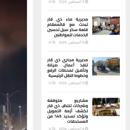
9 أغسطس، 2026
0
مديرية ماء ذي قار
تبحث مع قائممقام
قلعة سكر سبل تحسين
الخدمات للمواطنين
9 أغسطس، 2026
0
مديرية مجاري ذي قار
تنفذ أعمال صيانة
وتأهيل لمحطات الرفع
وخطوط النقل الرئيسية
9 أغسطس، 2026
0
مشاريع متوقفة
وشركات تنتظر.. ذي قار
تكشف أزمة التمويل
وتؤكد تسديد 45% من
المستحقات
9 أغسطس، 2026
0