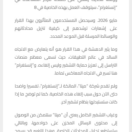
“إنستغرام”، سيتوقف العمل بهذه الخاصية في 8
مايو 2026. وسيحصل المستخدمون المتأثرون بهذا القرار
على إشعارات ترشدهم إلى كيفية تنزيل محادثاتهم
والوسائط المرسلة قبل الموعد المحدد.
وما يثير الدهشة في هذا القرار هو أنه يتعارض مع الاتجاه
السائد في عالم التطبيقات، حيث تسعى معظم منصات
التراسل إلى تعزيز حماية التشفير وليس إلغاءه. و”إنستغرام”
هنا تسير في الاتجاه المعاكس تماما.
‎ولم تقدم شركة “ميتا”، المالكة لـ”إنستغرام”، تفسيرا واضحا
حتى الآن حول سبب إلغاء هذه الخاصية. كما لم توضح ما إذا
كانت ستستبدلها بنظام تشفير آخر.
وغياب التشفير الكامل يعني أن “ميتا” ستتمكن من الوصول
إلى محتوى الرسائل المخزن على خوادمها، وبالتالي
ستستطيع تحليل المحادثات الخاصة. وهذا التغيير قد يسمح