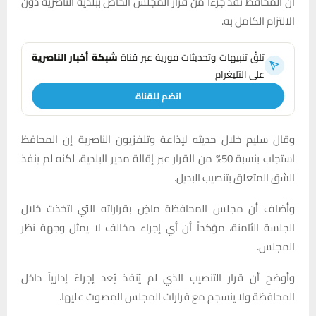
أن المحافظ نفذ جزءاً من قرار المجلس الخاص ببلدية الناصرية دون
الالتزام الكامل به.
تلقَّ تنبيهات وتحديثات فورية عبر قناة
شبكة أخبار الناصرية
على التليغرام
انضم للقناة
وقال سليم خلال حديثه لإذاعة وتلفزيون الناصرية إن المحافظ
استجاب بنسبة 50% من القرار عبر إقالة مدير البلدية، لكنه لم ينفذ
الشق المتعلق بتنصيب البديل.
وأضاف أن مجلس المحافظة ماضٍ بقراراته التي اتخذت خلال
الجلسة الثامنة، مؤكداً أن أي إجراء مخالف لا يمثل وجهة نظر
المجلس.
وأوضح أن قرار التنصيب الذي لم يُنفذ يُعد إجراءً إدارياً داخل
المحافظة ولا ينسجم مع قرارات المجلس المصوت عليها.