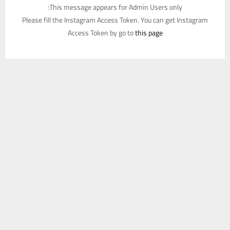
This message appears for Admin Users only:
Please fill the Instagram Access Token. You can get Instagram
Access Token by go to
this page
يستخدم هذا الموقع ملفات تعريف الارتباط لتحسين تجربتك. سنفترض أنك
موافق على هذا، ولكن يمكنك إلغاء الاشتراك إذا كنت ترغب في ذلك.
موافق
قراءة المزيد