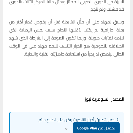
البارزة في الدوري الصربي الممتاز ويحتل حاليا المركز الثالث بالدوري
قد فشلت ولم تنجح.
وسبق لمهند علي أن مثَّل الشرطة قبل أن يخوض غمار أكثر من
رحلة احترافية لم يكتب لأغلبها النجاح بسبب نحس الإصابة الذي
لازمه لفترات طويلة. وربما تكون العودة إلى الشرطة الذي شهد
انطلاقته للنجومية هو الخيار الأنسب للنجم مهند علي في الوقت
الحالي ليتمكن تدريجياً من استعادة جاهزيَّته الفنية والبدنية.
المصدر: السومرية نيوز
📱 حمل تطبيق أخبار الناصرية وكن على اطلاع دائم
×
تحميل من Google Play