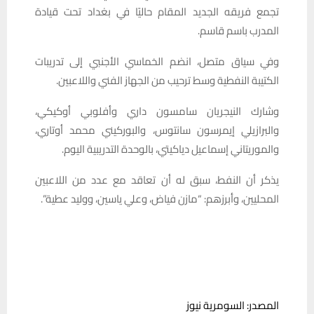
تجمع فريقه الجديد المقام حاليًا في بغداد تحت قيادة
المدرب باسم قاسم.
وفي سياق متصل، انضم الخماسي الأجنبي إلى تدريبات
الكتيبة النفطية وسط ترحيب من الجهاز الفني واللاعبين.
وشارك النيجريان سامسون داري وأفلوبي أوكيكي،
والبرازيلي إيمرسون سانتوس، والبوركيني محمد أوتاري،
والموريتاني إسماعيل دياكيتي، بالوحدة التدريبية اليوم.
يذكر أن النفط، سبق له أن تعاقد مع عدد من اللاعبين
المحليين، وأبرزهم: “مازن فياض، وعلي ياسين، ووليد عطية”.
المصدر: السومرية نيوز