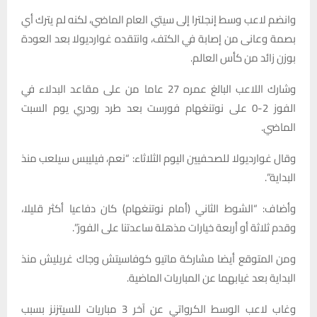
وانضم لاعب وسط إنجلترا إلى سيتي العام الماضي، لكنه لم يترك أي
بصمة وعانى من إصابة في الكتف، وانتقده غوارديولا بعد العودة
بوزن زائد من كأس العالم.
وشارك اللاعب البالغ عمره 27 عاما من على مقاعد البدلاء في
الفوز 2-0 على نوتنغهام فورست بعد طرد رودري يوم السبت
الماضي.
وقال غوارديولا للصحفيين اليوم الثلاثاء: “نعم، فيليبس سيلعب منذ
البداية”.
وأضاف: “الشوط الثاني (أمام نوتنغهام) كان دفاعيا أكثر قليلا،
وقدم ثلاثة أو أربعة خيارات مذهلة ساعدتنا على الفوز”.
ومن المتوقع أيضا مشاركة ماتيو كوفاسيتش وجاك غريليش منذ
البداية بعد غيابهما عن المباريات الماضية.
وغاب لاعب الوسط الكرواتي عن آخر 3 مباريات للسيتزنز بسبب