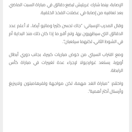
الإصابة، بينما شارك غريليش لبضع دقائق في مباراة السبت الماضي
بعد تعافيه من إصابة في عضلات الفخذ الخلفية.
وقال المدرب الإسباني: “جاك تحسن كثيرا وماتيو أيضا.. لا أعلم عدد
الدقائق التي سيظهرون بها، ولم أقرر ما إذا كان ذلك منذ البداية أم
في الشوط الثاني، لكنهما سيلعبان”.
ومع اقتراب السيتي من خوض مباريات كبيرة، بجانب دوري أبطال
أوروبا، يستعد غوارديولا لإجراء عدة تغييرات في مباراة كأس
الرابطة.
واختتم: “مباراة الغد مهمة، لكن مواجهة ولفرهامبتون ولايبزيغ
وأرسنال أكثر أهمية”.