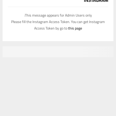
INSTAGRAM
This message appears for Admin Users only:
Please fill the Instagram Access Token. You can get Instagram
Access Token by go to
this page
يستخدم هذا الموقع ملفات تعريف الارتباط لتحسين تجربتك. سنفترض أنك
موافق على هذا، ولكن يمكنك إلغاء الاشتراك إذا كنت ترغب في ذلك.
موافق
قراءة المزيد