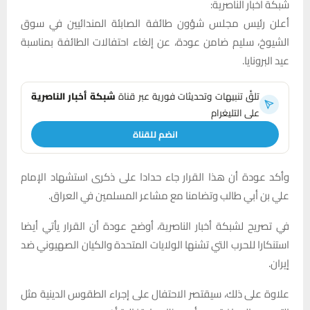
شبكة اخبار الناصرية:
أعلن رئيس مجلس شؤون طائفة الصابئة المندائيين في سوق
الشيوخ، سليم ضامن عودة، عن إلغاء احتفالات الطائفة بمناسبة
عيد البرونايا.
تلقَّ تنبيهات وتحديثات فورية عبر قناة
شبكة أخبار الناصرية
على التليغرام
انضم للقناة
وأكد عودة أن هذا القرار جاء حدادا على ذكرى استشهاد الإمام
علي بن أبي طالب وتضامنا مع مشاعر المسلمين في العراق.
في تصريح لشبكة أخبار الناصرية، أوضح عودة أن القرار يأتي أيضا
استنكارا للحرب التي تشنها الولايات المتحدة والكيان الصهيوني ضد
إيران.
علاوة على ذلك، سيقتصر الاحتفال على إجراء الطقوس الدينية مثل