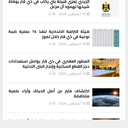
الزيدي يُعزي قبيلة بني ركاب في ذي قار بوفاة
شيخها لهمود آل مزعل
10 أغسطس، 2026
0
هيئة النزاهة الاتحادية تنفذ 14 عملية ضبط
نوعية في ذي قار خلال تموز
10 أغسطس، 2026
0
المطور العقاري في ذي قار يواصل استعدادات
حجز القطع السكنية وإنجاز البنى التحتية
10 أغسطس، 2026
0
اكتشاف مثير عن أصل الحياة.. وآراء علمية
متناقضة
10 أغسطس، 2026
0
مجلس ذي قار يعقد اجتماعا أمنيا لبحث
يستخدم هذا الموقع ملفات تعريف الارتباط لتحسين تجربتك. سنفترض أنك
التحديات ودعم القضاء والقوات الأمنية في