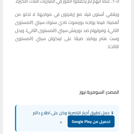
0-1، علمًا أنهم لم يحققوا الفوز في المباريات الثلاث الأخيرة.
ويلتقي أستون فيلا مع إيفرتون في مواجهة لا تخلو من
أهمية؛ فيما يواجه بورنموث نادي ستوك سيتي (المستوى
الثاني)، وفولهام ضد نوريتش سيتي (المستوى الثاني)، ويحل
وست هام يونايتد ضيفًا على لينكولن سيتي (المستوى
الثالث).
المصدر: السومرية نيوز
📱 حمل تطبيق أخبار الناصرية وكن على اطلاع دائم
×
تحميل من Google Play