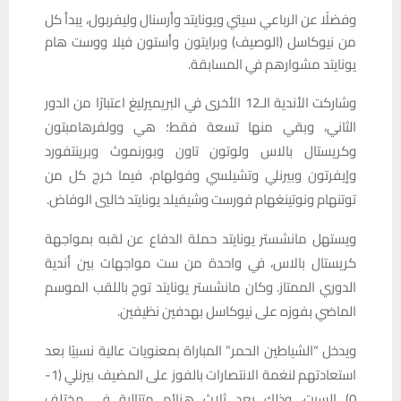
وفضلًا عن الرباعي سيتي ويونايتد وأرسنال وليفربول، يبدأ كل
من نيوكاسل (الوصيف) وبرايتون وأستون فيلا ووست هام
يونايتد مشوارهم في المسابقة.
وشاركت الأندية الـ12 الأخرى في البريميرليغ اعتبارًا من الدور
الثاني، وبقي منها تسعة فقط؛ هي وولفرهامبتون
وكريستال بالاس ولوتون تاون وبورنموث وبرينتفورد
وإيفرتون وبيرنلي وتشيلسي وفولهام، فيما خرج كل من
توتنهام ونوتينغهام فورست وشيفيلد يونايتد خاليي الوفاض.
ويستهل مانشستر يونايتد حملة الدفاع عن لقبه بمواجهة
كريستال بالاس، في واحدة من ست مواجهات بين أندية
الدوري الممتاز. وكان مانشستر يونايتد توج باللقب الموسم
الماضي بفوزه على نيوكاسل بهدفين نظيفين.
ويدخل “الشياطين الحمر” المباراة بمعنويات عالية نسبيًا بعد
استعادتهم لنغمة الانتصارات بالفوز على المضيف بيرنلي (1-
0) السبت، وذلك بعد ثلاث هزائم متتالية في مختلف