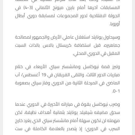
المسابقات آخرها أمام بايرن ميونخ الألماني (3-4) في
الجولة الافتتاحية لدور المجموعات لمسابقة دوري أبطال
أوروبا.
وسيحاول يونايتد استغلال عاملي الأرض والجمهور لمصالحة
جماهيره، قبل استضافة كريستال بالاس بالذات السبت
المقبل في الدوري المحلي.
وتبرز قمة نيوكاسل ومانشستر سيتي الأربعاء في ختام
مباريات الدور الثالث. والتقى الفريقان في 19 أغسطس/ آب
الماضي في المرحلة الثانية من الدوري وفاز سيتي بصعوبة
1-0.
وضرب نيوكاسل بقوة في مباراته الأخيرة في الدوري عندما
سحق مضيفه شيفيلد يونايتد بثمانية أهداف نظيفة، لكن
مهمته لن تكون سهلة أمام مانشستر سيتي الذي يغرد خارج
السرب في الدوري؛ إذ يتصدر بالعلامة الكاملة في ست