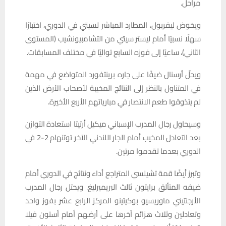
مراحل.
ويخوض ليفربول، المطارد المباشر لسيتي في الدوري، اختبارًا
سهلًا نسبيًا أمام ليستر سيتي من التشامبيونشيب (المستوى
الثاني)، ساعيًا إلى فوزه السابع تواليًا في مختلف المسابقات.
ويحلّ أرسنال ضيفًا على جاره برينتفورد المتواضع في مهمة
في المتناول بالنظر إلى النتائج المخيبة لأصحاب الأرض الذين
لم يتذوقوا طعم الانتصار في مبارياتهم الأربع الأخيرة.
وسيحاول رجال المدرب الإسباني ميكيل أرتيتا استعادة التوازن
بعد التعادل المخيب أمام الجار اللندني الآخر توتنهام 2-2 في
الدوري بعدما تقدموا مرتين.
وتبرز أيضًا قمة تشيلسي المتراجع أداء ونتائج في الدوري أمام
ضيفه المتألق برايتون ثالث البريميرليغ. ويحتل رجال المدرب
الأرجنتيني ماوريسيو بوكيتينو المركز الرابع عشر بفوز واحد
وتعادلين وثلاث هزائم آخرها على أرضهم أمام أستون فيلا