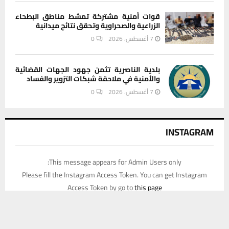
قوات أمنية مشتركة تمشط مناطق البطحاء
الزراعية والصحراوية وتحقق نتائج ميدانية
7 أغسطس، 2026
0
بلدية الناصرية تثمن جهود الجهات القضائية
والأمنية في ملاحقة شبكات التزوير والفساد
7 أغسطس، 2026
0
INSTAGRAM
This message appears for Admin Users only:
Please fill the Instagram Access Token. You can get Instagram
Access Token by go to
this page
يستخدم هذا الموقع ملفات تعريف الارتباط لتحسين تجربتك. سنفترض أنك
موافق على هذا، ولكن يمكنك إلغاء الاشتراك إذا كنت ترغب في ذلك.
موافق
قراءة المزيد