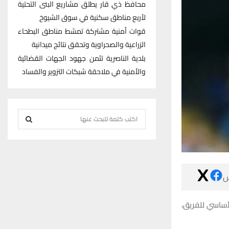
محافظ ذي قار يطلق مشاريع البنى التحتية
لأربع مناطق سكنية في سوق الشيوخ
قوات أمنية مشتركة تمشط مناطق البطحاء
الزراعية والصحراوية وتحقق نتائج ميدانية
بلدية الناصرية تثمن جهود الجهات القضائية
والأمنية في ملاحقة شبكات التزوير والفساد
S
e
S
a
r
E
c

h
A
f
R
وتحولت وضعية
o
r
C