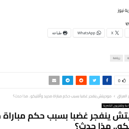
ة نيوز
ع:
X
WhatsApp
طباعة
ة
رياضة
0
ر العراق
مودريتش ينفجر غضبا بسبب حكم مباراة مدريد وأتلتيكو.. مذا حدث؟
اعة وتلفزيون الناصرية
تش ينفجر غضبا بسبب حكم مباراة م
كو.. مذا حدث؟