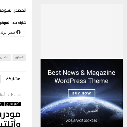
المصدر: السومري
شارك هذا الموضو
فيس بوك
العراق
الناصري
مشاركة
Home
أخبا
أخبار العراق
إذ
مودري
وأتلتي