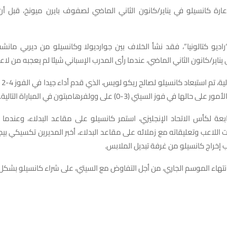
ارة كانسيلو في يناير/كانون الثاني الماضي لصفوف بايرن ميونخ، قبل أن
اديو كتالونيا”، فقد نشأ الخلاف بين جوارديولا وكانسيلو من ديربي مانش
وفي 
ها في فوز السيتي (3-0) على وولفرهامبتون في المباراة التالية.
بعة لكأس الاتحاد الإنجليزي، استمر كانسيلو على مقاعد البدلاء، وعندما
للاعب وتعليقاته مع زملائه على مقاعد البدلاء، أخبر المديرين تكسيكي بيج
ب إخراج كانسيلو من غرفة تبديل الملابس.
انتهاء الموسم الجاري، من أجل التفاوض مع السيتي، على شراء كانسيلو بشكل 