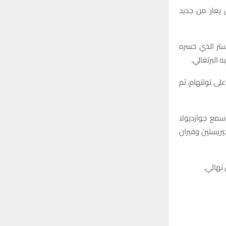
:
 يعار من جديد
H
ستر الذي خسره
المباراة التالية، تم استبعاد كانسيلو لصالح ريكو لويس، الذي قدم أداء جيدا في الفوز 4-2 على توتنهام، ثم
 سمع جوارديولا
يريستين وفيران
نهائي.