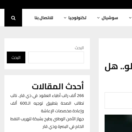
سوشيال
تكنولوجيا
للاتصال بنا
البحث
البحث
و.. هل
أحدث المقالات
266 ألف راتب أطباء العقود في ذي قار.. نائب
تطالب الصحة بتطبيق توجيه الـ600 ألف
وإعادة مخصصات الإعاشة
جهاز الأمن الوطني يطيح بشبكة لتهريب النفط
الخام في البصرة وذي قار