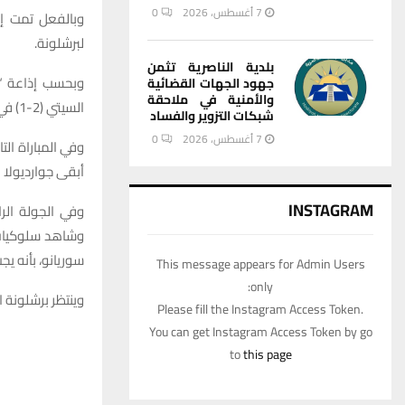
7 أغسطس، 2026
0
وبالفعل تمت إع
لبرشلونة.
بلدية الناصرية تثمن
وبحسب إذاعة “ر
جهود الجهات القضائية
والأمنية في ملاحقة
السيتي (2-1) في يناير/كانون الثاني الماضي، عندما رأى المدرب الإسباني شيئا لم يعجبه من لاعبه البرتغالي.
شبكات التزوير والفساد
7 أغسطس، 2026
0
أبقى جوارديولا الأمور على حال
INSTAGRAM
وفي الجولة الرا
وشاهد سلوكيات ا
سوريانو، بأنه يج
This message appears for Admin Users
only:
وينتظر برشلونة 
Please fill the Instagram Access Token.
You can get Instagram Access Token by go
to
this page