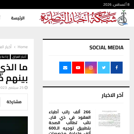
8 أغسطس، 2026
الرئيسة
أ
SOCIAL MEDIA
Home
أخبار ال
أخبار العراق
إذاعة و
ما الذي
بينهم خ
25 سبتمبر، 2023
آخر الاخبار
مشاركة
266 ألف راتب أطباء
العقود في ذي قار..
نائب تطالب الصحة
بتطبيق توجيه الـ600
ألف وإعادة مخصصات