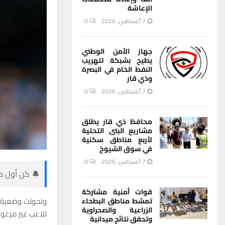
الإعاشة
7 أغسطس، 2026
0
جهاز الأمن الوطني
يطيح بشبكة لتهريب
النفط الخام في البصرة
وذي قار
7 أغسطس، 2026
0
محافظ ذي قار يطلق
مشاريع البنى التحتية
لأربع مناطق سكنية
في سوق الشيوخ
7 أغسطس، 2026
0
🔔 كن أول من
قوات أمنية مشتركة
وتحولت وضعية 
تمشط مناطق البطحاء
الزراعية والصحراوية
للاعب غير مرغوب
وتحقق نتائج ميدانية