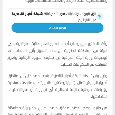
وقائممقامية القضاء لرصد ومعالجة المشكلات البيئية.
تلقَّ تنبيهات وتحديثات فورية عبر قناة
شبكة أخبار الناصرية
على التليغرام
انضم للقناة
وأكد الدكتور علي وهاب أحمد، المدير العام لدائرة حماية وتحسين
البيئة في المنطقة الجنوبية، أن هذا التنسيق يأتي انسجاما مع
توجيهات وزارة البيئة العراقية في تكثيف الجهود الرقابية وتعزيز
الشراكة مع الحكومات المحلية.
وفي بيان تابعته شبكة أخبار الناصرية، شدد أحمد على أن مناطق
أهوار الچبايش تمثل إرثا بيئيا وحضاريا عالميا يتطلب متابعة مستمرة
وإجراءات ميدانية حازمة لمعالجة أي تجاوزات أو ملوثات تهدد
استدامتها.
من جانبه، أوضح الدكتور موفق حامد الطائي، مدير بيئة محافظة
ذي قار أن المديرية تعمل بالتنسيق المباشر مع قائممقامية