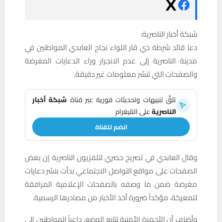
شبكة أخبار الناصرية:
دعا قائد شرطة ذي قار اللواء نجاح العابدي المواطنين في
مدينة الناصرية إلى عدم الانجرار وراء الدعايات المغرضة
والصفحات التي تنشر معلومات غير دقيقة.
تلقَّ تنبيهات وتحديثات فورية عبر قناة
شبكة أخبار
الناصرية
على التليغرام
انضم للقناة
وقال العابدي في تصريح حصري لتلفزيون الناصرية إن بعض
الصفحات على مواقع التواصل الاجتماعي بدأت بنشر دعايات
مغرضة ضمن ما وصفه بالصفحات الإعلامية المرافقة
للمعركة، مؤكداً ضرورة أخذ الأخبار من مصادرها الرسمية.
وأضاف أن الأجهزة الأمنية تتابع الوضع، داعياً المواطنين إلى