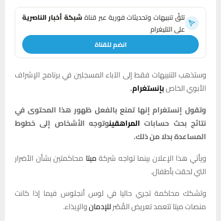
تلقَّ تنبيهات وتحديثات فورية عبر قناة
شبكة أخبار الناصرية
على التليغرام
انضم للقناة
وستذهب التنبيهات فقط إلى الآباء المسجلين في برنامج الإشراف
الأبوي الخاص
بإنستغرام
.
وتقول إنستغرام إنها تمنع بالفعل ظهور هذا المحتوى في
نتائج بحث حسابات
المراهقين
وتوجه الأشخاص إلى خطوط
المساعدة بدلا من ذلك.
ويأتي هذا الإعلان بينما تواجه شركة
ميتا
محاكمتين بشأن الأضرار
التي لحقت بأطفال.
وتشكك محاكمة تجري حاليا في لوس أنجلوس فيما إذا كانت
منصات ميتا تتعمد تعريض القُصّر
للإدمان
والإيذاء.