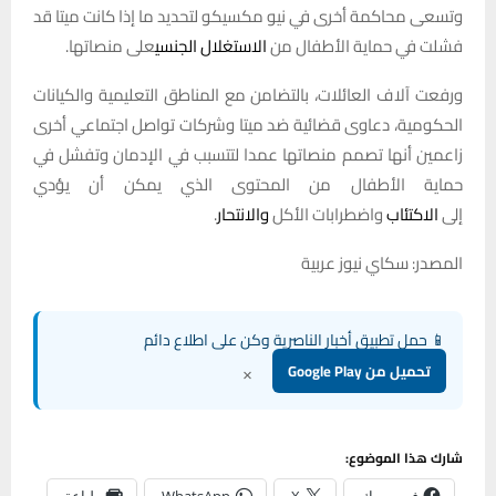
وتسعى محاكمة أخرى في نيو مكسيكو لتحديد ما إذا كانت ميتا قد
فشلت في حماية الأطفال من
الاستغلال الجنسي
على منصاتها.
ورفعت آلاف العائلات، بالتضامن مع المناطق التعليمية والكيانات
الحكومية، دعاوى قضائية ضد ميتا وشركات تواصل اجتماعي أخرى
زاعمين أنها تصمم منصاتها عمدا لتتسبب في الإدمان وتفشل في
حماية الأطفال من المحتوى الذي يمكن أن يؤدي
إلى
الاكتئاب
واضطرابات الأكل
والانتحار
.
المصدر: سكاي نيوز عربية
📱 حمل تطبيق أخبار الناصرية وكن على اطلاع دائم
×
تحميل من Google Play
شارك هذا الموضوع:
فيس بوك
X
WhatsApp
طباعة