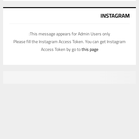
INSTAGRAM
This message appears for Admin Users only:
Please fill the Instagram Access Token. You can get Instagram
Access Token by go to
this page
يستخدم هذا الموقع ملفات تعريف الارتباط لتحسين تجربتك. سنفترض أنك
موافق على هذا، ولكن يمكنك إلغاء الاشتراك إذا كنت ترغب في ذلك.
موافق
قراءة المزيد