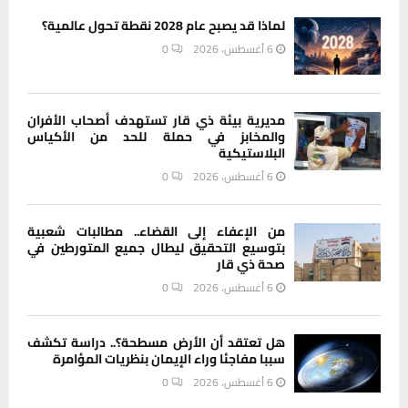
لماذا قد يصبح عام 2028 نقطة تحول عالمية؟
6 أغسطس، 2026
0
مديرية بيئة ذي قار تستهدف أصحاب الأفران
والمخابز في حملة للحد من الأكياس
البلاستيكية
6 أغسطس، 2026
0
من الإعفاء إلى القضاء.. مطالبات شعبية
بتوسيع التحقيق ليطال جميع المتورطين في
صحة ذي قار
6 أغسطس، 2026
0
هل تعتقد أن الأرض مسطحة؟.. دراسة تكشف
سببا مفاجئا وراء الإيمان بنظريات المؤامرة
6 أغسطس، 2026
0