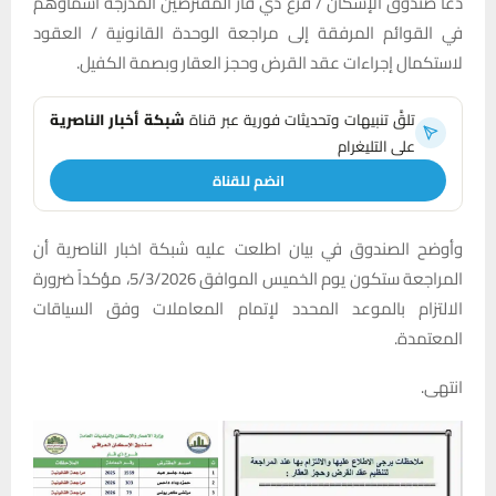
دعا صندوق الإسكان / فرع ذي قار المقترضين المدرجة أسماؤهم
في القوائم المرفقة إلى مراجعة الوحدة القانونية / العقود
لاستكمال إجراءات عقد القرض وحجز العقار وبصمة الكفيل.
تلقَّ تنبيهات وتحديثات فورية عبر قناة
شبكة أخبار الناصرية
على التليغرام
انضم للقناة
وأوضح الصندوق في بيان اطلعت عليه شبكة اخبار الناصرية أن
المراجعة ستكون يوم الخميس الموافق 5/3/2026، مؤكداً ضرورة
الالتزام بالموعد المحدد لإتمام المعاملات وفق السياقات
المعتمدة.
انتهى.