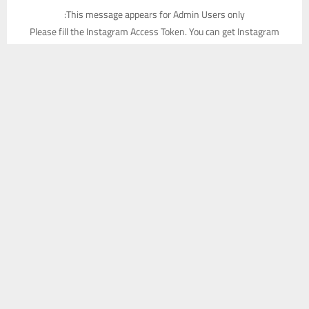
This message appears for Admin Users only:
Please fill the Instagram Access Token. You can get Instagram
Access Token by go to
this page
يستخدم هذا الموقع ملفات تعريف الارتباط لتحسين تجربتك. سنفترض أنك
موافق على هذا، ولكن يمكنك إلغاء الاشتراك إذا كنت ترغب في ذلك.
موافق
قراءة المزيد