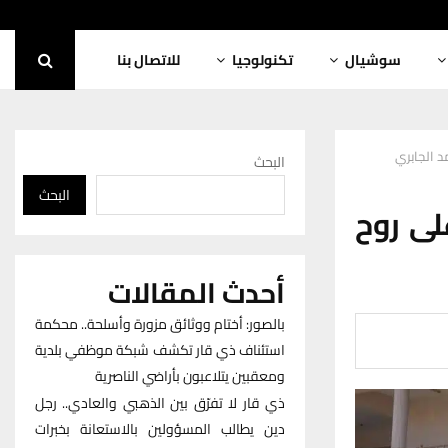
سوشيال
تكنولوجيا
للاتصال بنا
د الجابري
البحث
البحث
لى روح
أحدث المقالات
بالصور: أختام ووثائق مزورة وأسلحة.. محكمة
استئناف ذي قار تكشف شبكة موظفي بلدية
ومعقبين يتلاعبون بأراضي الناصرية
ذي قار لا تفرّق بين الذهبي والعادي.. رجل
دين يطالب المسؤولين بالاستعانة بخبرات