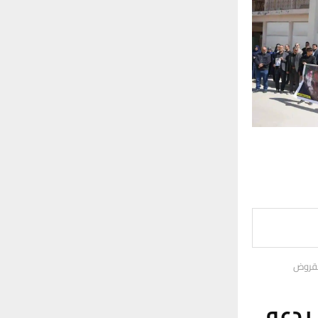
لقروض
يدعو