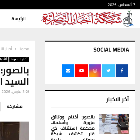
7 أغسطس، 2026
الرئيسة
أ
SOCIAL MEDIA
Home
أخبار الن
أخبار الناصرية
ألأخبار
بالصور:
السيد ا
3 مارس، 2026
آخر الاخبار
مشاركة
بالصور: أختام ووثائق
مزورة وأسلحة..
محكمة استئناف ذي
قار تكشف شبكة
موظفي بلدية