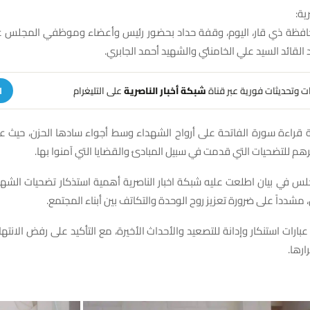
ية:
ة ذي قار، اليوم، وقفة حداد بحضور رئيس وأعضاء وموظفي المجلس على
لقائد السيد علي الخامنئي والشهيد أحمد الجابري.
هات وتحديثات فورية عبر قناة
شبكة أخبار الناصرية
على التليغرام
ا
راءة سورة الفاتحة على أرواح الشهداء وسط أجواء سادها الحزن، حيث عبّ
م للتضحيات التي قدمت في سبيل المبادئ والقضايا التي آمنوا بها.
لس في بيان اطلعت عليه شبكة اخبار الناصرية أهمية استذكار تضحيات الشهد
 مشدداً على ضرورة تعزيز روح الوحدة والتكاتف بين أبناء المجتمع.
بارات استنكار وإدانة للتصعيد والأحداث الأخيرة، مع التأكيد على رفض الانت
رها.