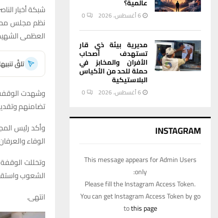
عالمية؟
شبكة أخبار الناصر
6 أغسطس، 2026
0
نظم مجلس محافظ
العظمى الشهيد ا
مديرية بيئة ذي قار
تستهدف أصحاب
الأفران والمخابز في
تلقَّ تنبي
حملة للحد من الأكياس
البلاستيكية
وشهدت الوقفة ق
6 أغسطس، 2026
0
تضامنهم وتقديره
وأكد رئيس المج
INSTAGRAM
الوفاء والعرفان،
This message appears for Admin Users
وتخللت الوقفة ع
only:
الشعوب واستقرا
Please fill the Instagram Access Token.
You can get Instagram Access Token by go
انتهى.
to
this page