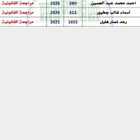
حسين تجربتك. سنفترض أنك موافق على هذا، ولكن يمكنك إلغاء الاشتراك إذا كنت