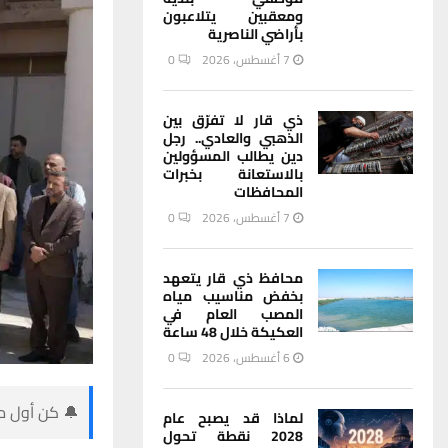
ومعقبين يتلاعبون
بأراضي الناصرية
7 أغسطس، 2026
0
ذي قار لا تفرّق بين
الذهبي والعادي.. رجل
دين يطالب المسؤولين
بالاستعانة بخبرات
المحافظات
7 أغسطس، 2026
0
محافظ ذي قار يتعهد
بخفض مناسيب مياه
المصب العام في
العكيكة خلال 48 ساعة
6 أغسطس، 2026
0
🔔 كن أول من
لماذا قد يصبح عام
2028 نقطة تحول