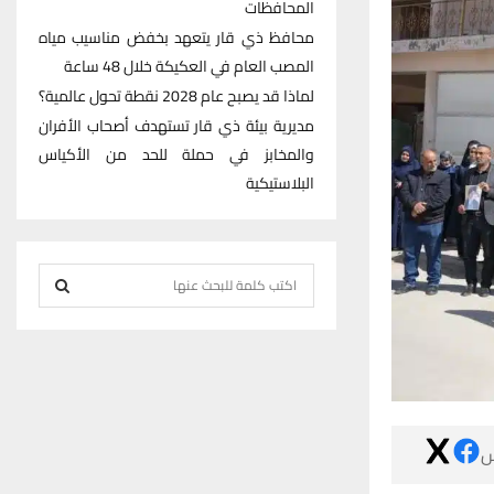
المحافظات
محافظ ذي قار يتعهد بخفض مناسيب مياه
المصب العام في العكيكة خلال 48 ساعة
لماذا قد يصبح عام 2028 نقطة تحول عالمية؟
مديرية بيئة ذي قار تستهدف أصحاب الأفران
والمخابز في حملة للحد من الأكياس
البلاستيكية
S
e
S
a
r
E
c
h
A
f

R
o