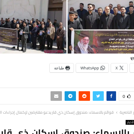
ع:
X
WhatsApp
طباعة
0
ر الناصرية
قوائم بالاسماء: صندوق إسكان ذي قار يدعو مقترضين لإكمال إجراءات ا
لأخبار
 بالاسماء: صندوق إسكان ذي قار 