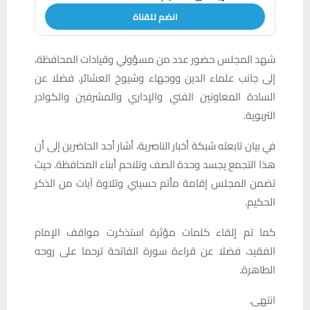
انضم للقناة
شهد المجلس حضور عدد من مسؤولي وقيادات المحافظة،
إلى جانب علماء الدين ووجهاء وشيوخ العشائر. فضلا عن
السادة المعاونين الفني والإداري والمشرفين والكوادر
التربوية.
في بيان تابعته شبكة أخبار الناصرية، أشار أحد الحاضرين إلى أن
هذا التجمع يجسد وحدة الصف وتلاحم أبناء المحافظة. حيث
تضمن المجلس إقامة مأتم حسيني وتلاوة آيات من الذكر
الحكيم.
كما تم إلقاء كلمات مؤثرة استذكرت مواقف الإمام
الفقيد، فضلا عن قراءة سورة الفاتحة ترحما على روحه
الطاهرة.
انتهى.