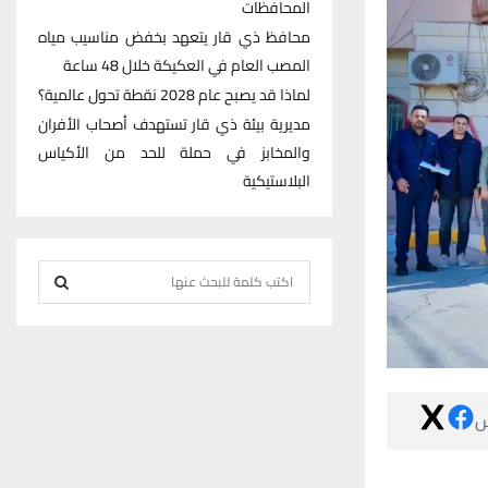
المحافظات
محافظ ذي قار يتعهد بخفض مناسيب مياه
المصب العام في العكيكة خلال 48 ساعة
لماذا قد يصبح عام 2028 نقطة تحول عالمية؟
مديرية بيئة ذي قار تستهدف أصحاب الأفران
والمخابز في حملة للحد من الأكياس
البلاستيكية
S
e
S
a
r
E
c
h
A

f
R
o