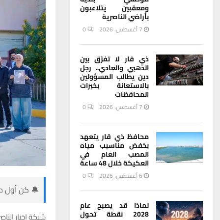
ومعقبين يتلاعبون
بأراضي الناصرية
7 أغسطس، 2026
0
ذي قار لا تفرّق بين
الذهبي والعادي.. رجل
دين يطالب المسؤولين
بالاستعانة بخبرات
المحافظات
7 أغسطس، 2026
0
محافظ ذي قار يتعهد
بخفض مناسيب مياه
المصب العام في
العكيكة خلال 48 ساعة
6 أغسطس، 2026
0
🔔 كن أول من
لماذا قد يصبح عام
2028 نقطة تحول
شبكة اخبار الناصر