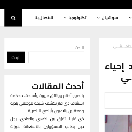
سوشيال
تكنولوجيا
للاتصال بنا
امـ…نئـ..ـي
البحث
البحث
إحياء
ـي
أحدث المقالات
بالصور: أختام ووثائق مزورة وأسلحة.. محكمة
استئناف ذي قار تكشف شبكة موظفي بلدية
ومعقبين يتلاعبون بأراضي الناصرية
ذي قار لا تفرّق بين الذهبي والعادي.. رجل
دين يطالب المسؤولين بالاستعانة بخبرات