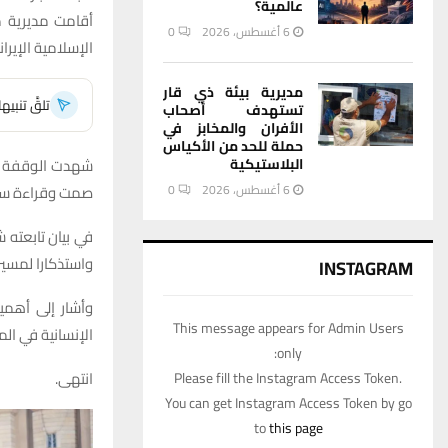
عالمية؟
أقامت مديرية م
6 أغسطس، 2026
0
الإسلامية الإيرا
مديرية بيئة ذي قار
تلقَّ تنبي
تستهدف أصحاب
الأفران والمخابز في
حملة للحد من الأكياس
البلاستيكية
شهدت الوقفة حض
6 أغسطس، 2026
0
صمت وقراءة سور
في بيان تابعته 
واستذكارا لمسير
INSTAGRAM
وأشار إلى أهمي
This message appears for Admin Users
الإنسانية في الم
only:
انتهى.
Please fill the Instagram Access Token.
You can get Instagram Access Token by go
to
this page