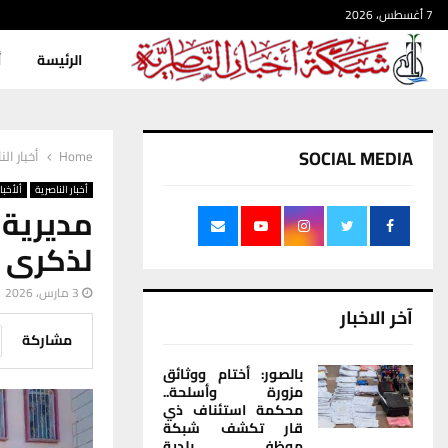
7 أغسطس، 2026
الرئيسة
أ
SOCIAL MEDIA
Home
أخبار الن
أخبار الناصرية
ألأخبار
مديرية
لذكرى ر
3 مارس، 2026
آخر الاخبار
مشاركة
بالصور: أختام ووثائق
مزورة وأسلحة..
محكمة استئناف ذي
قار تكشف شبكة
موظفي بلدية