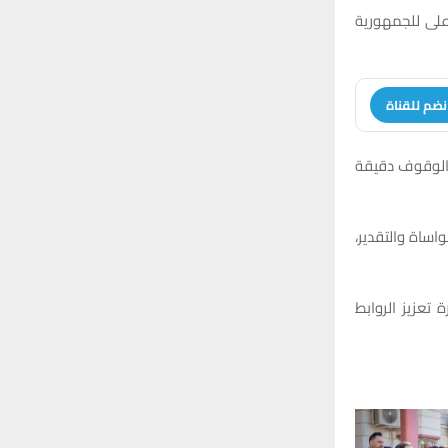
r
C
على للجمهورية
:
H
نضم للقناة
 الوقوف دقيقة
اساة والتقدير،
تعزيز الروابط