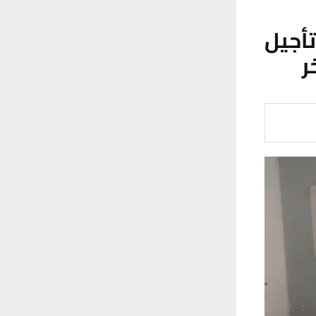
أجيل
ر