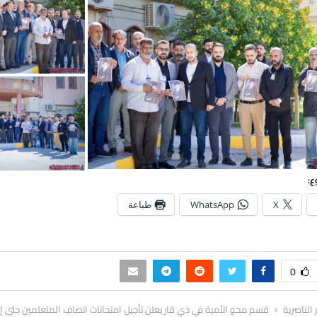
ع:
X
WhatsApp
طباعة
0
ر الناصرية
قسم محو الأمية في ذي قار يعلن تأجيل امتحانات انصاف المتعلمين حتى إش