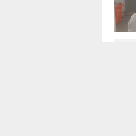
 أكس
 ترغب في ذلك.
موافق
قراءة المزيد
 في الخامس
 للقناة
تثنائية التي