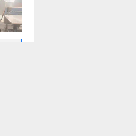
🔔 كن أول
يستخدم هذا الموقع ملفات تعريف الارتباط لت
شبكة اخبار ال
أعلن قسم مح
من آذار الحال
تلقَّ 
وأوضح بيان صا
تمر بها المن