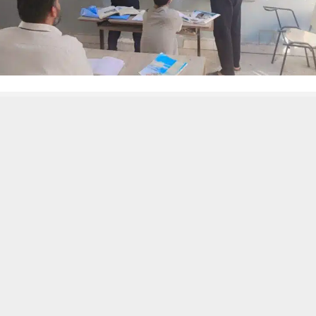
 من يعرف الأخبار العاجلة عن الناصرية– تابع حساباتنا على فيسبوك أو
حسين تجربتك. سنفترض أنك موافق على هذا، ولكن يمكنك إلغاء الاشتراك إذا كنت
ناصرية:
و الأمية في ذي قار عن تأجيل امتحانات انصاف المتعلمين التي كانت مقررة
ي حتى إشعار آخر.
تنبيهات وتحديثات فورية عبر قناة
شبكة أخبار الناصرية
على التليغرام
انضم
در عن القسم تابعه شبكة اخبار الناصرية أن هذا التأجيل جاء نتيجة للظروف الاس
طقة عموما.