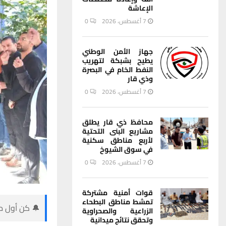
الإعاشة
7 أغسطس، 2026
0
جهاز الأمن الوطني
يطيح بشبكة لتهريب
النفط الخام في البصرة
وذي قار
7 أغسطس، 2026
0
محافظ ذي قار يطلق
مشاريع البنى التحتية
لأربع مناطق سكنية
في سوق الشيوخ
7 أغسطس، 2026
0
قوات أمنية مشتركة
تمشط مناطق البطحاء
🔔 كن أول من
الزراعية والصحراوية
وتحقق نتائج ميدانية