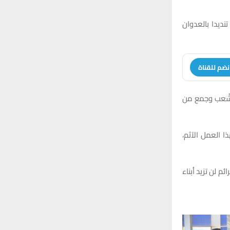
:
H
نديدا بالعدوان
نضم للقناة
لشُعب وجمع من
ا العمل الآثم،
م لن تزيد أبناء