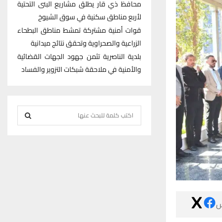
محافظ ذي قار يطلق مشاريع البنى التحتية
لأربع مناطق سكنية في سوق الشيوخ
قوات أمنية مشتركة تمشط مناطق البطحاء
الزراعية والصحراوية وتحقق نتائج ميدانية
بلدية الناصرية تثمن جهود الجهات القضائية
والأمنية في ملاحقة شبكات التزوير والفساد
S
e
S
a
r
E
c
h
A
f
R
o

r
C