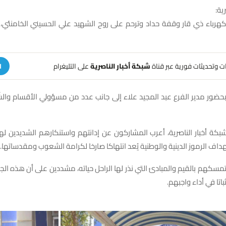
ية:
كهرباء ذي قار وقفة حداد وترحم على روح الشهيد علي الحسيني الخامنئي، ت
هات وتحديثات فورية عبر قناة
شبكة أخبار الناصرية
على التليغرام
ا
حضور مدير الفرع عبد المجيد علاء إلى جانب عدد من مسؤولي الأقسام وا
شبكة أخبار الناصرية، أعرب المشاركون عن إدانتهم واستنكارهم الشديدين لهذ
اف الرموز الدينية والوطنية يُعد انتهاكا صارخا لكرامة الشعوب ومقدساتها.
سكهم بالقيم والمبادئ التي نذر لها الراحل حياته، مشددين على أن هذه الجرائ
باتا في أداء واجبهم.