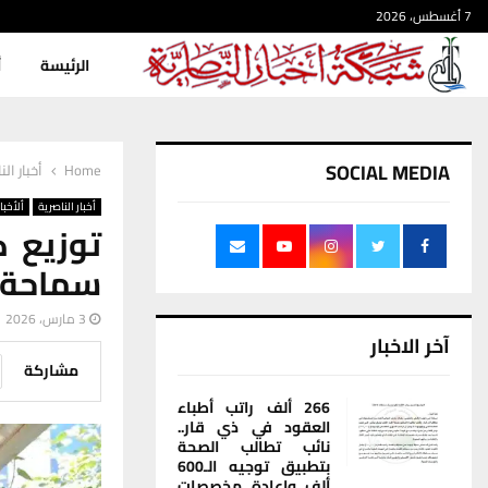
7 أغسطس، 2026
الرئيسة
أ
SOCIAL MEDIA
Home
أخبار الن
أخبار الناصرية
ألأخبار
توزيع ك
سماحة ا
3 مارس، 2026
آخر الاخبار
مشاركة
266 ألف راتب أطباء
العقود في ذي قار..
نائب تطالب الصحة
بتطبيق توجيه الـ600
ألف وإعادة مخصصات