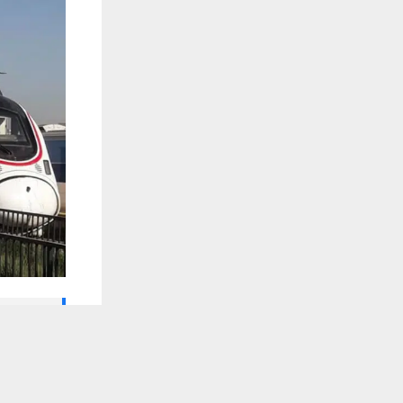
🔔 كن أول
يستخدم هذا الموقع ملفات تعريف الارتباط لت
شبكة اخبار ال