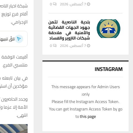
7 أغسطس، 2026
0
شبكة اخبار الناصر
أقام فرع توزيع 
الإجرامي.
بلدية الناصرية تثمن
جهود الجهات القضائية
والأمنية في ملاحقة
شبكات التزوير والفساد
تلقَّ تنبي
7 أغسطس، 2026
0
أقيمت الوقفة ب
منتسبي الفرع.
INSTAGRAM
في بيان تابعته 
مؤكدين أن استهد
This message appears for Admin Users
only:
وجدد الحاضرون تم
Please fill the Instagram Access Token.
الأمة إلا عزما وث
You can get Instagram Access Token by go
انتهى.
to
this page