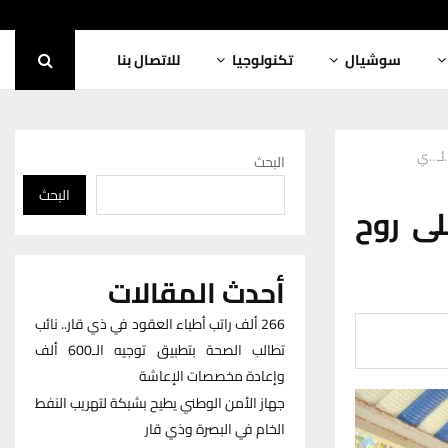
سوشيال
تكنولوجيا
للاتصال بنا
.ئـ…ي
البحث
البحث
لى روح
أحدث المقالات
266 ألف راتب أطباء العقود في ذي قار.. نائب
تطالب الصحة بتطبيق توجيه الـ600 ألف
وإعادة مخصصات الإعاشة
جهاز الأمن الوطني يطيح بشبكة لتهريب النفط
الخام في البصرة وذي قار