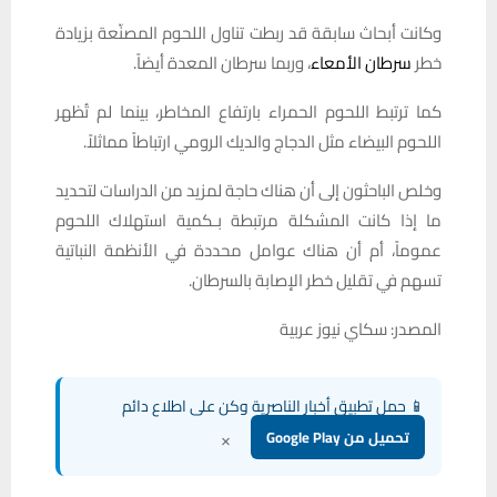
وكانت أبحاث سابقة قد ربطت تناول اللحوم المصنّعة بزيادة
خطر
سرطان الأمعاء
، وربما سرطان المعدة أيضاً.
كما ترتبط اللحوم الحمراء بارتفاع المخاطر، بينما لم تُظهر
اللحوم البيضاء مثل الدجاج والديك الرومي ارتباطاً مماثلاً.
وخلص الباحثون إلى أن هناك حاجة لمزيد من الدراسات لتحديد
ما إذا كانت المشكلة مرتبطة بـكمية استهلاك اللحوم
عموماً، أم أن هناك عوامل محددة في الأنظمة النباتية
تسهم في تقليل خطر الإصابة بالسرطان.
المصدر: سكاي نيوز عربية
📱 حمل تطبيق أخبار الناصرية وكن على اطلاع دائم
×
تحميل من Google Play