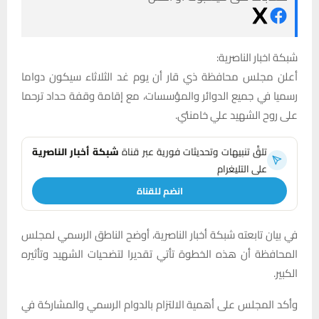
شبكة اخبار الناصرية:
أعلن مجلس محافظة ذي قار أن يوم غد الثلاثاء سيكون دواما
رسميا في جميع الدوائر والمؤسسات، مع إقامة وقفة حداد ترحما
على روح الشهيد علي خامنئي.
تلقَّ تنبيهات وتحديثات فورية عبر قناة
شبكة أخبار الناصرية
على التليغرام
انضم للقناة
في بيان تابعته شبكة أخبار الناصرية، أوضح الناطق الرسمي لمجلس
المحافظة أن هذه الخطوة تأتي تقديرا لتضحيات الشهيد وتأثيره
الكبير.
وأكد المجلس على أهمية الالتزام بالدوام الرسمي والمشاركة في