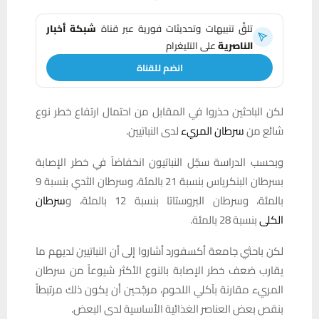
تلقَّ تنبيهات وتحديثات فورية عبر قناة
شبكة أخبار
الناصرية
على التليغرام
انضم للقناة
لكن الباحثين حذروا في المقابل من احتمال ارتفاع خطر نوع
شائع من
سرطان المريء
لدى النباتيين.
وبحسب الدراسة سجّل النباتيون انخفاضاً في خطر الإصابة
بسرطان البنكرياس بنسبة 21 بالمئة، وسرطان الثدي بنسبة 9
بالمئة، وسرطان البروستاتا بنسبة 12 بالمئة، و
سرطان
الكلى
بنسبة 28 بالمئة.
لكن باحثي جامعة أكسفورد أشاروا إلى أن النباتيين لديهم ما
يقارب ضعف خطر الإصابة بالنوع الأكثر شيوعاً من سرطان
المريء مقارنة بآكلي اللحوم، مرجّحين أن يكون ذلك مرتبطاً
بنقص بعض العناصر الغذائية الأساسية لدى البعض.