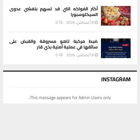
أكثر الفواكه التي قد تسهم بتفشي عدوى
السيكلوسبورا
8 أغسطس، 2026
0
ضبط مركبة تاهو مسروقة والقبض على
سائقها في عملية أمنية بذي قار
8 أغسطس، 2026
0
INSTAGRAM
This message appears for Admin Users only:
Please fill the Instagram Access Token. You can get Instagram
يستخدم هذا الموقع ملفات تعريف الارتباط لتحسين تجربتك. سنفترض أنك
Access Token by go to
this page
موافق على هذا، ولكن يمكنك إلغاء الاشتراك إذا كنت ترغب في ذلك.
موافق
قراءة المزيد