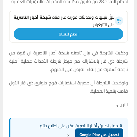
أحكام المادة 28 من قانون مكافحة المخدرات والمؤثرات العقلية.
تلقَّ تنبيهات وتحديثات فورية عبر قناة
شبكة أخبار الناصرية
على التليغرام
انضم للقناة
وذكرت الشرطة في بيان تابعته شبكة أخبار الناصرية ان قوة من
شرطة ذي قار بالاشتراك مع مركز شرطة الأحداث عملية أمنية
ناجحة أسفرت عن إلقاء القبض على المتهم.
واوضحت الشرطة أن حضيرة استخبارات فوج طوارئ ذي قار الأول
قامت بتنفيذ العملية.
انتهى.
📱 حمل تطبيق أخبار الناصرية وكن على اطلاع دائم
×
تحميل من Google Play