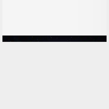
يستخدم هذا الموقع ملفات تعريف الارتباط لتحسين تجربتك. سنفترض أنك
موافق على هذا، ولكن يمكنك إلغاء الاشتراك إذا كنت ترغب في ذلك.
موافق
قراءة المزيد