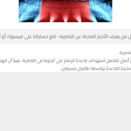
 من يعرف الأخبار العاجلة عن الناصرية– تابع حساباتنا على فيسبوك أو
ناصرية:
ي تفاصيل استهداف قاعدة الإمام علي الجوية في الناصرية، مبيناً أن اله
 محيط القاعدة بواسطة طائرتين مسيرتين.
حسين تجربتك. سنفترض أنك موافق على هذا، ولكن يمكنك إلغاء الاشتراك إذا كنت
تنبيهات وتحديثات فورية عبر قناة
شبكة أخبار الناصرية
على التليغرام
انضم
 لشبكة اخبار الناصرية أن الرادار ذاته كان قد تعرض في وقت سابق من العام
م مماثل، مشيراً إلى أن الحادث الأخير لم يسفر عن أي خسائر بشرية.
هات المختصة باشرت بإجراءاتها الفنية لتقييم الأضرار والتحقيق في ملابسات