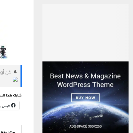
🔔 كن أول
شارك هذا الم
فيس ب
مشاركة