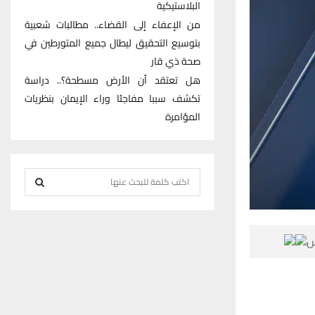
البلاستيكية
من الإعفاء إلى القضاء.. مطالبات شعبية
بتوسيع التحقيق ليطال جميع المتورطين في
صحة ذي قار
هل تعتقد أن الأرض مسطحة؟.. دراسة
تكشف سببا مفاجئا وراء الإيمان بنظريات
المؤامرة
S
e
S
a
r
E

c
h
A
f
R
o