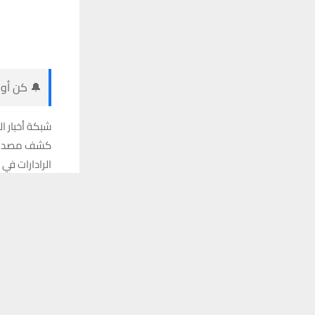
🔔 كن أول
شبكة أخبار ال
كشف مصدر أمن
الرادارات في
يستخدم هذا الموقع ملفات تعريف الارتباط لت
تلقَّ 
وأوضح المصدر
استهداف بهجو
وأضاف أن الج