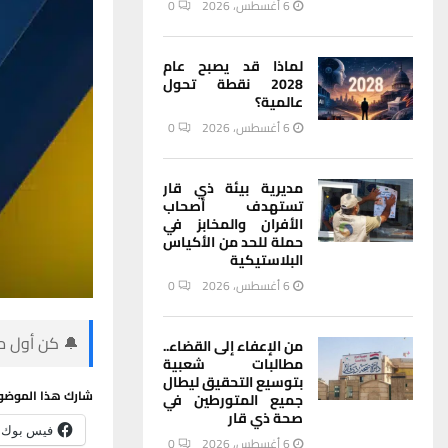
6 أغسطس، 2026
0
لماذا قد يصبح عام
2028 نقطة تحول
عالمية؟
6 أغسطس، 2026
0
مديرية بيئة ذي قار
تستهدف أصحاب
الأفران والمخابز في
حملة للحد من الأكياس
البلاستيكية
6 أغسطس، 2026
0
🔔 كن أول من
من الإعفاء إلى القضاء..
مطالبات شعبية
بتوسيع التحقيق ليطال
شارك هذا الموضو
جميع المتورطين في
صحة ذي قار
فيس بوك
6 أغسطس، 2026
0