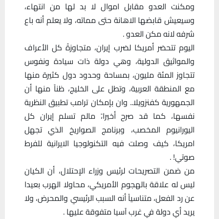
ومكنت العدو مقابل اموال لا بد لها من انتهاء،
وسيعيش قابضها الاهانة حتى مماته، ولا يعلم أنه باع
شرفه لانه مكن العدو .
اليوم تتحضر أمريكا لضرب إيران، متجاوزةً كل الأعراف
والمواثيق الدولية، وهي دولة ذات سيادة ونفوس
تتجاوز المئة مليون، بمساحة وحدود دول كثيرة منها
مع المنطقة العربية، وتطل على الخليج، ظناً منها أن
الجمهورية كفنزويلا.. وان بإمكان ترامب تطبيق النظرية
نفسها، كما قد صرح أخيرا،ً مالم تسلم إيران كل
اليورانيوم المخصب، وبرنامج الصواريخ الذي تجهل
امريكا، كيف وصلت فيه التكنولوجيا الايرانية للفرط
صوتي! .
من ضمن التصريحات لرئيس وزراء الإحتلال، أن الكيان
ليس له علاقة بالهجوم الأمريكي، محاولا الهرب بعيدا
عن رد الفعل، متناسياً أنه السبب الرئيسي والمحرض، ولا
يريد أي دولة في غرب آسيا متفوقة عليها .