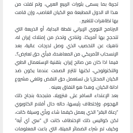
تجربة بما يسمى بثورات الربيع العربي، ولم تفلت من
هذا الا الدول المطبعة مع الكيان الغاصب، وإن قامت
بها تظاهرات للتغيير .
البرنامج النووي الإيراني نقطة البداية، أو الذريعة التي
تتحجج بها أمريكا، وتنادي وتحذر من إمتلاك إيران له،
ناهيك عن التخصيب الذي وصل لدرجات عالية، بعد
الإنسحاب الأمريكي من المعاهدة، فبأي حق تعترض؟..
فيما اذا كان من صالح إيران، بتقنية الإستعمال الطبي
والتكنولوجي، لكنها تلتزم الصمت عندما يكون ضد
الكيان المحتل! بل تستعمل حق النقض وتلغي مشروع
ادانة الكيان، وهذا هو النفاق بعينه .
بعد الإعتداء السافر على فنزويلا، متبجحة بنجاح ذلك
الهجوم، وإختطاف رئيسها، حاله حال أفلام الكاوبوي
“رعاة البقر” الذي يعمل كيفما شاء وبأي وسيلة كانت،
لكن كواليس ذلك الإختطاف كانت ال “سي آي أيه”
وكيف تم شراء الضمائر الميتة، التي باعت المعلومات