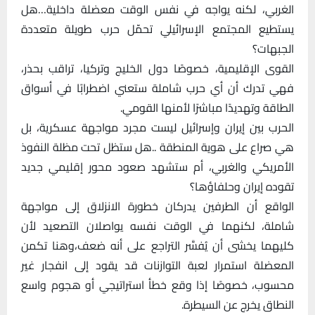
الغربي، لكنه يواجه في نفس الوقت معضلة داخلية…هل
يستطيع المجتمع الإسرائيلي تحمّل حرب طويلة متعددة
الجبهات؟
القوى الإقليمية، خصوصًا دول الخليج وتركيا، تراقب بحذر،
فهي تدرك أن أي حرب شاملة ستعني اضطرابًا في أسواق
الطاقة وتهديدًا مباشرًا لأمنها القومي.
الحرب بين إيران وإسرائيل ليست مجرد مواجهة عسكرية، بل
هي صراع على هوية المنطقة ..هل ستظل تحت مظلة النفوذ
الأمريكي والغربي، أم ستشهد صعود محور إقليمي جديد
تقوده إيران وحلفاؤها؟
الواقع أن الطرفين يدركان خطورة الانزلاق إلى مواجهة
شاملة، لكنهما في الوقت نفسه يواصلان التصعيد لأن
كليهما يخشى أن يُفسَّر التراجع على أنه ضعف،وهنا تكمن
المعضلة استمرار لعبة التوازنات قد يقود إلى انفجار غير
محسوب، خصوصًا إذا وقع خطأ استراتيجي أو هجوم واسع
النطاق يخرج عن السيطرة.