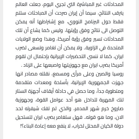
المحادثات غير المباشرة التي تجري اليوم، جعلت العالم
يترقب النتائج، سيما أن إيران صرحت أن المباحثات ستتم
فقط حول البرنامج النووي، مع إشتراطها أنه يمكن
التوصل الى نتائج وفق رؤيتها، وليس كما يشاع أن تلك
المحادثات تسير وفق رؤية أمريكا، وهذا وضع الولايات
المتحدة في الزاوية.. ولا يمكن أن تغامر وتسعى لضرب
ايران، كما لا ننسى التحضيرات الإيرانية بإحتمال ان تقوم
أمريكا بضرب ايران مع جهوزيتها واصبعها على الزناد .
روسيا والصين وعلى مرأى ومسمع، نقلته مصادر انها
جهزت الجمهورية الإيرانية، بأسلحة ومعدات متقدمة
ومتطورة جداً، وما حصل في حادثة أيقاف أجهزة الستار
لنك المهربة للداخل هو أحد عوامل القوة، وجهوزية
صاروخ خرم شهر المدمر، والذي لم تفك شيفرته لحد
الان، وما هو قوته.. فهل ستغامر بضرب ايران لتستحيل
دولة الكيان المحتل لخراب، لا ينفع معه إعادة البناء؟!