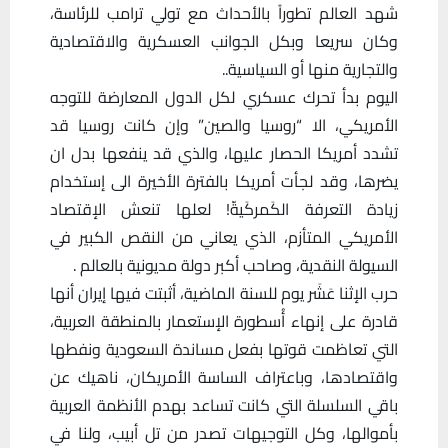
شهد العالم تطوراً بالأحداث مع تولي ترامب للرئاسة،
وكان سريعا وبكل الجوانب العسكرية والاقتصادية
والتجارية منها أو السياسية..
اليوم بدأ تحرك عسكري لكل الدول المعارضة للتوجه
الأمريكي، الا “روسيا والصين” وإن كانت روسيا قد
تشدد أمريكا الحصار عليها، والذي قد ينفعها بدل ان
يضرها، وقد لجأت أمريكا بالفترة الأخيرة الى إستخدام
زيادة التعرفة الكَمركَيةّ! لعلها تنعش الإقتصاد
الأمريكي المتأزم، الذي يعاني من النقص الكبير في
السيولة النقدية، وصاحب أكبر دولة مديونية بالعالم .
حرب الإثنا عَشَر يوم للسنة الماضية، أثبتت فيها إيران أنها
قادرة على إنهاء أُسطورة الإستعمار بالمنطقة العربية،
التي تعاظمت قوتها بفعل مساندة السعودية ونفطها
واقتصادها، وباعتراف الساسة الأمريكان، ناهيك عن
باقي السلسلة التي كانت تساعد بهدم الأنظمة العربية
بأموالها، وكل التوجيهات تصدر من تل أبيب، ولنا في