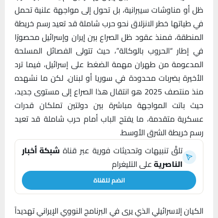
ظل أو مناوشات سيبرانية، بل تحول إلى مواجهة علنية تحمل
في طياتها خطر الانزلاق نحو حرب شاملة قد تعيد رسم خريطة
المنطقة، فمنذ عقود ظل الصراع بين إيران وإسرائيل محصورًا
في إطار “الحروب بالوكالة”، حيث تتولى الفصائل المسلحة
المدعومة من طهران مهمة الضغط على إسرائيل، فيما ترد
الأخيرة بضربات محدودة في سوريا أو لبنان. لكن ما نشهده
منذ منتصف 2025 هو انتقال هذا الصراع إلى مستوى جديد،
حيث باتت المواجهة مباشرة بين دولتين تملكان قدرات
عسكرية متقدمة، ما يفتح الباب أمام حرب شاملة قد تعيد
رسم خريطة الشرق الأوسط.
تلقَّ تنبيهات وتحديثات فورية عبر قناة
شبكة أخبار
الناصرية
على التليغرام
انضم للقناة
الكيان إلاسرائيلي الذي يرى في البرنامج النووي الإيراني تهديداً