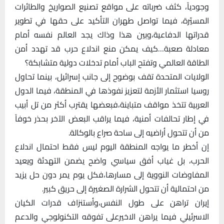
وجودياً، كثف ضرباته على مواقع تصنيع الصواريخ والطائرات
المسيّرة، فيما تواصل طهران التأكيد على حقها في تطوير
قدراتها الدفاعية،وبين هذا وذاك يجد العالم نفسه أمام
معادلة صعبة…كيف يمكن منع اندلاع حرب قد تهدد أمن
الطاقة العالمي وتفتح الباب أمام تدخلات دولية متشابكة؟
الولايات المتحدة تقف بوضوح إلى جانب إسرائيل، بينما تحاول
روسيا استثمار الأزمة لتعزيز نفوذها في المنطقة، فيما الدول
العربية تتخذ مواقف متباينة،فبعضها يقترب أكثر من تل أبيب
في إطار تحالفات أمنية، فيما يراقب البعض الآخر بحذر خوفاً
من أن تتحول أراضيه إلى ساحة صراع بالوكالة.
إن أخطر ما يواجه المنطقة اليوم ليس فقط احتمال اندلاع
الحرب، بل غياب أفق سياسي واضح يضمن التهدئة ويعيد
المفاوضات النووية إلى مسارها،فكل يوم يمر دون حل يزيد
من احتمالية أن تتحول الشرارة الصغيرة إلى حريق كبير.
إيران تراهن على طول النفس،وأستنزاف قدرات الكيان
الاسرئيلي فيما يراهن الاخيرعلى تفوقه التكنولوجي والدعم