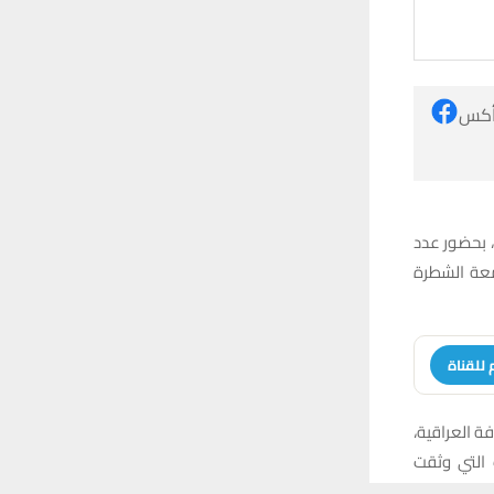
 أكس
، بحضور عدد
امعة الشطرة
 للقناة
 العراقية،
ت التي وثقت