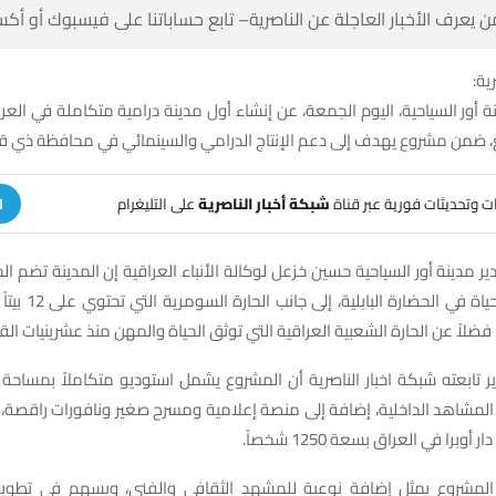
 كن أول من يعرف الأخبار العاجلة عن الناصرية– تابع حساباتنا على ف
شبك
ينة أور السياحية، اليوم الجمعة، عن إنشاء أول مدينة درامية متكاملة في ا
على التليغرام
شبكة أخبار الناصرية
تلقَّ تنبيهات وتحديثات فوري
ة
 مدينة أور السياحية حسين خزعل لوكالة الأنباء العراقية إن المدينة تضم الحا
 بيتاً سومرياً ونماذج
يمة، فضلاً عن الحارة الشعبية العراقية التي توثق الحياة والمهن منذ عشرينيا
المشاهد الداخلية، إضافة إلى منصة إعلامية ومسرح صغير ونافورات راقصة، مب
تحتضن أيضاً أول دار أوبرا في الع
المشروع يمثل إضافة نوعية للمشهد الثقافي والفني، ويسهم في تطوير