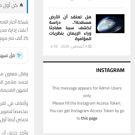
🔔 كن أول من
هل تعتقد أن الأرض
شبكة أخبار الناصر
مسطحة؟.. دراسة
تكشف سببا مفاجئا
أعلنت إدارة مدي
وراء الإيمان بنظريات
25 ألف متر مربع، ضمن مشروع يهدف إلى دعم الإنتاج الدرامي والسينمائي في محافظة ذي قار.
المؤامرة
6 أغسطس، 2026
0
تلقَّ تنبي
INSTAGRAM
وقال معاون مدير 
This message appears for Admin Users
للمهن القديمة، 
only:
Please fill the Instagram Access Token.
You can get Instagram Access Token by go
مخصصاً لتصوير ا
to
this page
تحتضن أيضاً أول دار 
وأكد خزعل أن ا