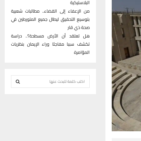
البلاستيكية
من الإعفاء إلى القضاء.. مطالبات شعبية
بتوسيع التحقيق ليطال جميع المتورطين في
صحة ذي قار
هل تعتقد أن الأرض مسطحة؟.. دراسة
تكشف سببا مفاجئا وراء الإيمان بنظريات
المؤامرة
S
e
S
a
r
E
c
h
A
f
R
o