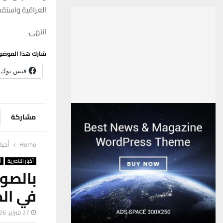
العراقية واستقطا
انتهى.
شارك هذا الموضو
فيس بوك
مشاركة
Home
أخبا
أخبار الناصرية
أ
بالصو
في الص
27 فبراير، 2026